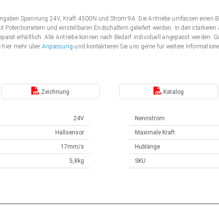
Angaben Spannung 24V, Kraft 4500N und Strom 9A. Die Antriebe umfassen einen B
 Potentiometern und einstellbaren Endschaltern geliefert werden. In den stärker
eparat erhältlich. Alle Antriebe können nach Bedarf individuell angepasst werden
e hier mehr über
Anpassung
und kontaktieren Sie uns gerne für weitere Information
Zeichnung
Katalog
24V
Nennstrom
Hallsensor
Maximale Kraft
17mm/s
Hublänge
5,8kg
SKU