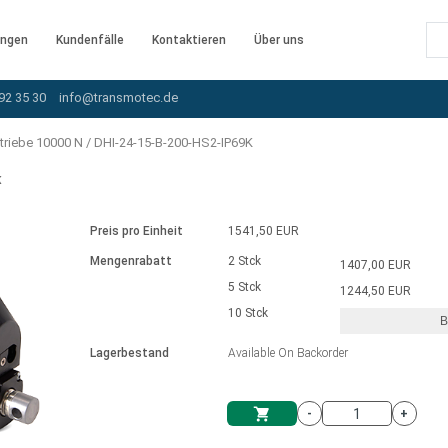
ngen
Kundenfälle
Kontaktieren
Über uns
92 35 30
info@transmotec.de
triebe 10000 N
/
DHI-24-15-B-200-HS2-IP69K
K
Preis pro Einheit
1541,50 EUR
Mengenrabatt
2 Stck
1407,00 EUR
5 Stck
1244,50 EUR
10 Stck
B
rnem Treiber
Lagerbestand
Available On Backorder
-
+