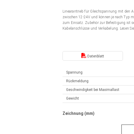
Elektrozylinder
Synchron-Asynchron | für 1-4 Elektrozylinder
Linearantrieb für Gleichspannung mit den 
Français (EUR)
Handsteuerung
zwischen 12-24V und können je nach Typ mit
Hubmagnete
zum Einsatz. Zubehör zur Befestigung ist s
Synchron-Asynchron | für 1-4 Elektrozylinder
Kabelanschlüsse und Verkabelung. Lesen Si
Italiano (EUR)
Schaltnetzteil
Nederlands (EUR)
Schaltnetzteil
Datenblatt
Polski (EUR)
Spannung
Rückmeldung
Norsk (NOK)
Geschwindigkeit bei Maximallast
Gewicht
Suomi (EUR)
Zeichnung (mm)
Svenska (SEK)