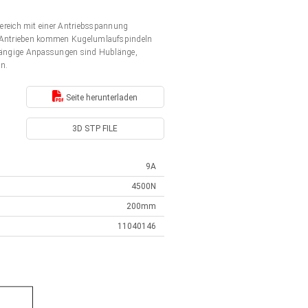
ereich mit einer Antriebsspannung
en Antrieben kommen Kugelumlaufspindeln
. Gängige Anpassungen sind Hublänge,
en.
Seite herunterladen
3D STP FILE
9A
4500N
200mm
11040146