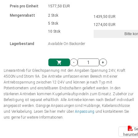
Sprache
Elektrozylinder
Ø12-43mm | 1-1800rpm | ≤ 2Nm
Steuerung 2-6 A
Bürstenlose Gleichstrommotoren
230 - 50 Hz | 110 - 60 Hz
Preis pro Einheit
1577,50 EUR
Synchron-Asynchron | für 1-4 Elektrozylinder
mit Planetengetriebe und internem
Gleichstrommotoren mit
Français (EUR)
Drehzahlregelung für die AIS-Serie
Mengenrabatt
2 Stck
1439,50 EUR
Einheitssystem
Hubmagnete
Handsteuerung
Treiber
Schneckengetriebe und Bürsten
5 Stck
1274,00 EUR
Italiano (EUR)
10 Stck
Synchron-Asynchron | für 1-4 Elektrozylinder
Ø 28-42| 1-1400 rpm | <= 290Ncm
Ø43-124mm | 31-425rpm | ≤ 41Nm
Bitte ko
VAT
Schaltnetzteil
Lagerbestand
Available On Backorder
Bürstenlose DC Motor Controller
Treiber für Gleichstrommotoren mit
Nederlands (EUR)
Schaltnetzteil
Bürsten Serie DPWM
-
+
Polski (EUR)
Linearantrieb für Gleichspannung mit den Angaben Spannung 24V, Kraft
Einkaufswagen
4500N und Strom 9A. Die Antriebe umfassen einen Bereich mit einer
Antriebsspannung zwischen 12-24V und können je nach Typ mit
Norsk (NOK)
Potentiometern und einstellbaren Endschaltern geliefert werden. In den
stärkeren Antrieben kommen Kugelumlaufspindeln zum Einsatz. Zubehör zur
Befestigung ist separat erhältlich. Alle Antriebe können nach Bedarf individuell
Suomi (EUR)
angepasst werden. Gängige Anpassungen sind Hublänge, Kabelanschlüsse
und Verkabelung. Lesen Sie hier mehr über
Anpassung
und kontaktieren Sie
uns gerne für weitere Informationen.
Svenska (SEK)
Se
herunter