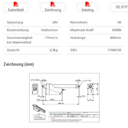
3D STP 
Datenblatt
Zeichnung
Katalog
Spannung
24V
Nennstrom
9A
Rückmeldung
Hallsensor
Maximale Kraft
4500N
Geschwindigkeit
17mm/s
Hublänge
300mm
bei Maximallast
Gewicht
6,3kg
SKU
11040150
Zeichnung (mm)