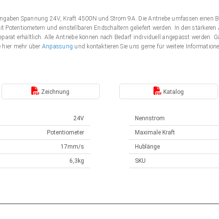
Angaben Spannung 24V, Kraft 4500N und Strom 9A. Die Antriebe umfassen einen B
 Potentiometern und einstellbaren Endschaltern geliefert werden. In den stärker
eparat erhältlich. Alle Antriebe können nach Bedarf individuell angepasst werden
e hier mehr über
Anpassung
und kontaktieren Sie uns gerne für weitere Information
Zeichnung
Katalog
24V
Nennstrom
Potentiometer
Maximale Kraft
17mm/s
Hublänge
6,3kg
SKU