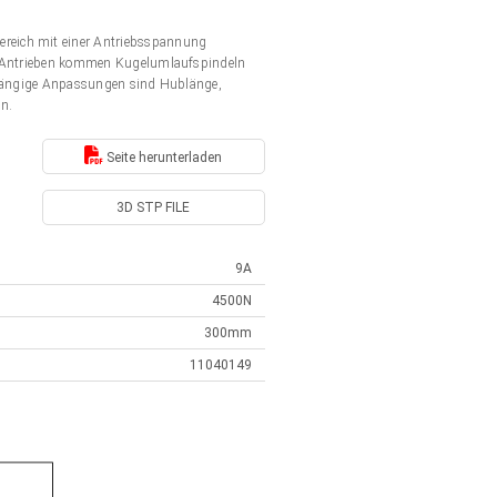
ereich mit einer Antriebsspannung
en Antrieben kommen Kugelumlaufspindeln
. Gängige Anpassungen sind Hublänge,
en.
Seite herunterladen
3D STP FILE
9A
4500N
300mm
11040149