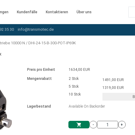
ngen
Kundenfälle
Kontaktieren
Über uns
92 35 30
info@transmotec.de
triebe 10000 N
/
DHI-24-15-B-300-POT-IP69K
K
Preis pro Einheit
1634,00 EUR
Mengenrabatt
2 Stck
1491,00 EUR
5 Stck
1319,00 EUR
10 Stck
B
rnem Treiber
Lagerbestand
Available On Backorder
-
+