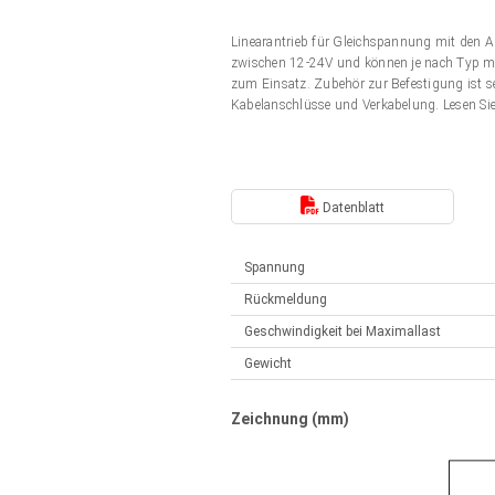
Elektrozylinder
Synchron-Asynchron | für 1-4 Elektrozylinder
Linearantrieb für Gleichspannung mit den 
Français (EUR)
Handsteuerung
zwischen 12-24V und können je nach Typ mit
Hubmagnete
zum Einsatz. Zubehör zur Befestigung ist s
Synchron-Asynchron | für 1-4 Elektrozylinder
Kabelanschlüsse und Verkabelung. Lesen Si
Italiano (EUR)
Schaltnetzteil
Nederlands (EUR)
Schaltnetzteil
Datenblatt
Polski (EUR)
Spannung
Rückmeldung
Norsk (NOK)
Geschwindigkeit bei Maximallast
Gewicht
Suomi (EUR)
Zeichnung (mm)
Svenska (SEK)