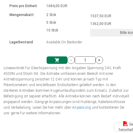
Sprache
Elektrozylinder
Ø12-43mm | 1-1800rpm | ≤ 2Nm
Steuerung 2-6 A
Bürstenlose Gleichstrommotoren
230 - 50 Hz | 110 - 60 Hz
Preis pro Einheit
1684,00 EUR
Synchron-Asynchron | für 1-4 Elektrozylinder
mit Planetengetriebe und internem
Gleichstrommotoren mit
Français (EUR)
Drehzahlregelung für die AIS-Serie
Mengenrabatt
2 Stck
1537,50 EUR
Einheitssystem
Hubmagnete
Handsteuerung
Treiber
Schneckengetriebe und Bürsten
5 Stck
1362,00 EUR
Italiano (EUR)
10 Stck
Synchron-Asynchron | für 1-4 Elektrozylinder
Ø 28-42| 1-1400 rpm | <= 290Ncm
Ø43-124mm | 31-425rpm | ≤ 41Nm
Bitte ko
VAT
Schaltnetzteil
Lagerbestand
Available On Backorder
Bürstenlose DC Motor Controller
Treiber für Gleichstrommotoren mit
Nederlands (EUR)
Schaltnetzteil
Bürsten Serie DPWM
-
+
Polski (EUR)
Linearantrieb für Gleichspannung mit den Angaben Spannung 24V, Kraft
Einkaufswagen
4500N und Strom 9A. Die Antriebe umfassen einen Bereich mit einer
Antriebsspannung zwischen 12-24V und können je nach Typ mit
Norsk (NOK)
Potentiometern und einstellbaren Endschaltern geliefert werden. In den
stärkeren Antrieben kommen Kugelumlaufspindeln zum Einsatz. Zubehör zur
Befestigung ist separat erhältlich. Alle Antriebe können nach Bedarf individuell
Suomi (EUR)
angepasst werden. Gängige Anpassungen sind Hublänge, Kabelanschlüsse
und Verkabelung. Lesen Sie hier mehr über
Anpassung
und kontaktieren Sie
uns gerne für weitere Informationen.
Svenska (SEK)
Se
herunter