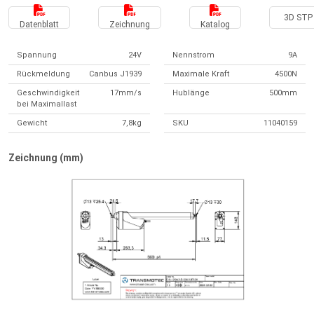
3D STP 
Datenblatt
Zeichnung
Katalog
Spannung
24V
Nennstrom
9A
Rückmeldung
Canbus J1939
Maximale Kraft
4500N
Geschwindigkeit
17mm/s
Hublänge
500mm
bei Maximallast
Gewicht
7,8kg
SKU
11040159
Zeichnung (mm)