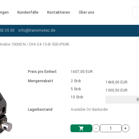
ngen
Kundenfälle
Kontaktieren
Über uns
92 35 30
info@transmotec.de
triebe 10000 N
/
DHI-24-15-B-500-IP69K
Preis pro Einheit
1607,00 EUR
Mengenrabatt
2 Stck
1468,00 EUR
5 Stck
1300,50 EUR
10 Stck
B
rnem Treiber
Lagerbestand
Available On Backorder
-
+