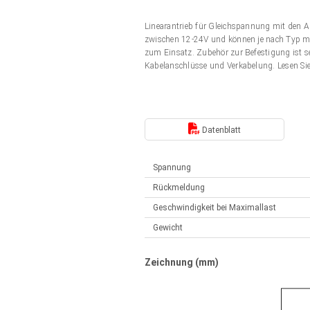
Elektrozylinder
Synchron-Asynchron | für 1-4 Elektrozylinder
Linearantrieb für Gleichspannung mit den 
Français (EUR)
Handsteuerung
zwischen 12-24V und können je nach Typ mit
Hubmagnete
zum Einsatz. Zubehör zur Befestigung ist s
Synchron-Asynchron | für 1-4 Elektrozylinder
Kabelanschlüsse und Verkabelung. Lesen Si
Italiano (EUR)
Schaltnetzteil
Nederlands (EUR)
Schaltnetzteil
Datenblatt
Polski (EUR)
Spannung
Rückmeldung
Norsk (NOK)
Geschwindigkeit bei Maximallast
Gewicht
Suomi (EUR)
Zeichnung (mm)
Svenska (SEK)