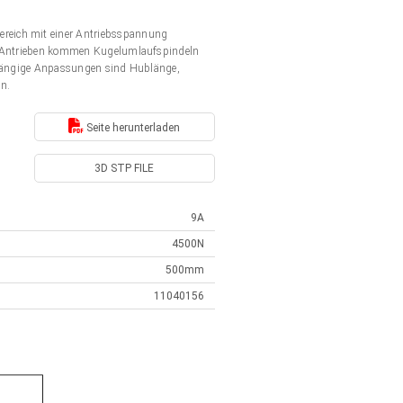
ereich mit einer Antriebsspannung
en Antrieben kommen Kugelumlaufspindeln
. Gängige Anpassungen sind Hublänge,
en.
Seite herunterladen
3D STP FILE
9A
4500N
500mm
11040156