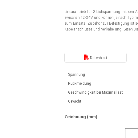
Elektrozylinder
Synchron-Asynchron | für 1-4 Elektrozylinder
Linearantrieb für Gleichspannung mit den 
Français (EUR)
Handsteuerung
zwischen 12-24V und können je nach Typ mit
Hubmagnete
zum Einsatz. Zubehör zur Befestigung ist s
Synchron-Asynchron | für 1-4 Elektrozylinder
Kabelanschlüsse und Verkabelung. Lesen Si
Italiano (EUR)
Schaltnetzteil
Nederlands (EUR)
Schaltnetzteil
Datenblatt
Polski (EUR)
Spannung
Rückmeldung
Norsk (NOK)
Geschwindigkeit bei Maximallast
Gewicht
Suomi (EUR)
Zeichnung (mm)
Svenska (SEK)