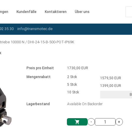
ngen
Kundenfälle
Kontaktieren
Über uns
92 35 30
info@transmotec.de
triebe 10000 N
/
DHI-24-15-B-500-POT-IP69K
K
Preis pro Einheit
1730,00 EUR
Mengenrabatt
2 Stck
1579,50 EUR
5 Stck
1399,00 EUR
10 Stck
B
rnem Treiber
Lagerbestand
Available On Backorder
-
+