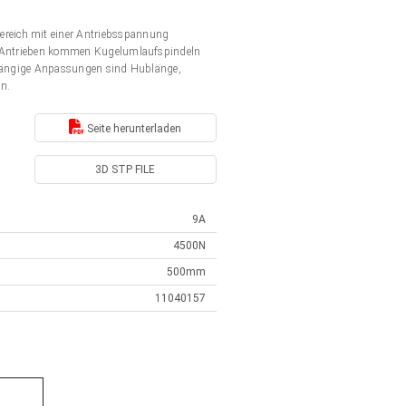
ereich mit einer Antriebsspannung
en Antrieben kommen Kugelumlaufspindeln
. Gängige Anpassungen sind Hublänge,
en.
Seite herunterladen
3D STP FILE
9A
4500N
500mm
11040157