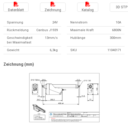
3D STP 
Datenblatt
Zeichnung
Katalog
Spannung
24V
Nennstrom
10A
Rückmeldung
Canbus J1939
Maximale Kraft
6800N
Geschwindigkeit
13mm/s
Hublänge
300mm
bei Maximallast
Gewicht
6,3kg
SKU
11040171
Zeichnung (mm)