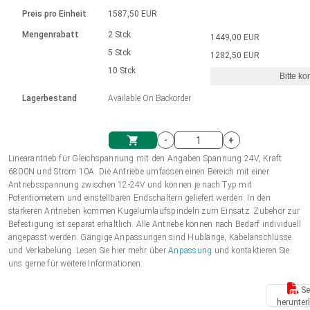
Sprache
Elektrozylinder
Ø12-43mm | 1-1800rpm | ≤ 2Nm
Steuerung 2-6 A
Bürstenlose Gleichstrommotoren
230 - 50 Hz | 110 - 60 Hz
Preis pro Einheit
1587,50 EUR
Synchron-Asynchron | für 1-4 Elektrozylinder
mit Planetengetriebe und internem
Gleichstrommotoren mit
Français (EUR)
Drehzahlregelung für die AIS-Serie
Mengenrabatt
2 Stck
1449,00 EUR
Einheitssystem
Hubmagnete
Handsteuerung
Treiber
Schneckengetriebe und Bürsten
5 Stck
1282,50 EUR
Italiano (EUR)
10 Stck
Synchron-Asynchron | für 1-4 Elektrozylinder
Ø 28-42| 1-1400 rpm | <= 290Ncm
Ø43-124mm | 31-425rpm | ≤ 41Nm
Bitte ko
VAT
Schaltnetzteil
Lagerbestand
Available On Backorder
Bürstenlose DC Motor Controller
Treiber für Gleichstrommotoren mit
Nederlands (EUR)
Schaltnetzteil
Bürsten Serie DPWM
-
+
Polski (EUR)
Linearantrieb für Gleichspannung mit den Angaben Spannung 24V, Kraft
Einkaufswagen
6800N und Strom 10A. Die Antriebe umfassen einen Bereich mit einer
Antriebsspannung zwischen 12-24V und können je nach Typ mit
Norsk (NOK)
Potentiometern und einstellbaren Endschaltern geliefert werden. In den
stärkeren Antrieben kommen Kugelumlaufspindeln zum Einsatz. Zubehör zur
Befestigung ist separat erhältlich. Alle Antriebe können nach Bedarf individuell
Suomi (EUR)
angepasst werden. Gängige Anpassungen sind Hublänge, Kabelanschlüsse
und Verkabelung. Lesen Sie hier mehr über
Anpassung
und kontaktieren Sie
uns gerne für weitere Informationen.
Svenska (SEK)
Se
herunter