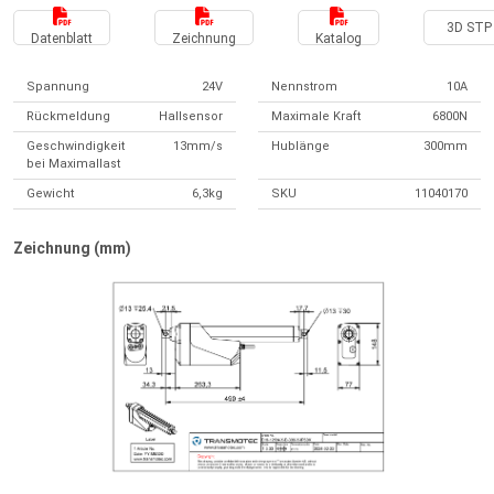
3D STP 
Datenblatt
Zeichnung
Katalog
Spannung
24V
Nennstrom
10A
Rückmeldung
Hallsensor
Maximale Kraft
6800N
Geschwindigkeit
13mm/s
Hublänge
300mm
bei Maximallast
Gewicht
6,3kg
SKU
11040170
Zeichnung (mm)