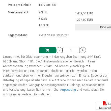
Sprache
Elektrozylinder
Ø12-43mm | 1-1800rpm | ≤ 2Nm
Steuerung 2-6 A
Bürstenlose Gleichstrommotoren
230 - 50 Hz | 110 - 60 Hz
Preis pro Einheit
1577,50 EUR
Synchron-Asynchron | für 1-4 Elektrozylinder
mit Planetengetriebe und internem
Gleichstrommotoren mit
Français (EUR)
Drehzahlregelung für die AIS-Serie
Mengenrabatt
2 Stck
1439,50 EUR
Einheitssystem
Hubmagnete
Handsteuerung
Treiber
Schneckengetriebe und Bürsten
5 Stck
1274,00 EUR
Italiano (EUR)
10 Stck
Synchron-Asynchron | für 1-4 Elektrozylinder
Ø 28-42| 1-1400 rpm | <= 290Ncm
Ø43-124mm | 31-425rpm | ≤ 41Nm
Bitte ko
VAT
Schaltnetzteil
Lagerbestand
Available On Backorder
Bürstenlose DC Motor Controller
Treiber für Gleichstrommotoren mit
Nederlands (EUR)
Schaltnetzteil
Bürsten Serie DPWM
-
+
Polski (EUR)
Linearantrieb für Gleichspannung mit den Angaben Spannung 24V, Kraft
Einkaufswagen
6800N und Strom 10A. Die Antriebe umfassen einen Bereich mit einer
Antriebsspannung zwischen 12-24V und können je nach Typ mit
Norsk (NOK)
Potentiometern und einstellbaren Endschaltern geliefert werden. In den
stärkeren Antrieben kommen Kugelumlaufspindeln zum Einsatz. Zubehör zur
Befestigung ist separat erhältlich. Alle Antriebe können nach Bedarf individuell
Suomi (EUR)
angepasst werden. Gängige Anpassungen sind Hublänge, Kabelanschlüsse
und Verkabelung. Lesen Sie hier mehr über
Anpassung
und kontaktieren Sie
uns gerne für weitere Informationen.
Svenska (SEK)
Se
herunter