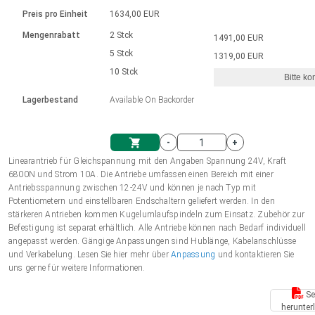
Sprache
Elektrozylinder
Ø12-43mm | 1-1800rpm | ≤ 2Nm
Steuerung 2-6 A
Bürstenlose Gleichstrommotoren
230 - 50 Hz | 110 - 60 Hz
Preis pro Einheit
1634,00 EUR
Synchron-Asynchron | für 1-4 Elektrozylinder
mit Planetengetriebe und internem
Gleichstrommotoren mit
Français (EUR)
Drehzahlregelung für die AIS-Serie
Mengenrabatt
2 Stck
1491,00 EUR
Einheitssystem
Hubmagnete
Handsteuerung
Treiber
Schneckengetriebe und Bürsten
5 Stck
1319,00 EUR
Italiano (EUR)
10 Stck
Synchron-Asynchron | für 1-4 Elektrozylinder
Ø 28-42| 1-1400 rpm | <= 290Ncm
Ø43-124mm | 31-425rpm | ≤ 41Nm
Bitte ko
VAT
Schaltnetzteil
Lagerbestand
Available On Backorder
Bürstenlose DC Motor Controller
Treiber für Gleichstrommotoren mit
Nederlands (EUR)
Schaltnetzteil
Bürsten Serie DPWM
-
+
Polski (EUR)
Linearantrieb für Gleichspannung mit den Angaben Spannung 24V, Kraft
Einkaufswagen
6800N und Strom 10A. Die Antriebe umfassen einen Bereich mit einer
Antriebsspannung zwischen 12-24V und können je nach Typ mit
Norsk (NOK)
Potentiometern und einstellbaren Endschaltern geliefert werden. In den
stärkeren Antrieben kommen Kugelumlaufspindeln zum Einsatz. Zubehör zur
Befestigung ist separat erhältlich. Alle Antriebe können nach Bedarf individuell
Suomi (EUR)
angepasst werden. Gängige Anpassungen sind Hublänge, Kabelanschlüsse
und Verkabelung. Lesen Sie hier mehr über
Anpassung
und kontaktieren Sie
uns gerne für weitere Informationen.
Svenska (SEK)
Se
herunter