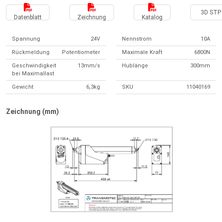
3D STP 
Datenblatt
Zeichnung
Katalog
Spannung
24V
Nennstrom
10A
Rückmeldung
Potentiometer
Maximale Kraft
6800N
Geschwindigkeit
13mm/s
Hublänge
300mm
bei Maximallast
Gewicht
6,3kg
SKU
11040169
Zeichnung (mm)