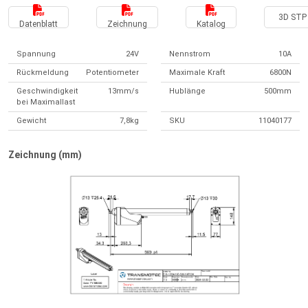
3D STP 
Datenblatt
Zeichnung
Katalog
Spannung
24V
Nennstrom
10A
Rückmeldung
Potentiometer
Maximale Kraft
6800N
Geschwindigkeit
13mm/s
Hublänge
500mm
bei Maximallast
Gewicht
7,8kg
SKU
11040177
Zeichnung (mm)