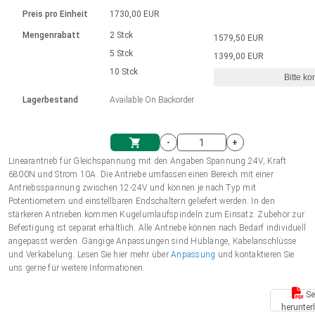
Sprache
Elektrozylinder
Ø12-43mm | 1-1800rpm | ≤ 2Nm
Steuerung 2-6 A
Bürstenlose Gleichstrommotoren
230 - 50 Hz | 110 - 60 Hz
Preis pro Einheit
1730,00 EUR
Synchron-Asynchron | für 1-4 Elektrozylinder
mit Planetengetriebe und internem
Gleichstrommotoren mit
Français (EUR)
Drehzahlregelung für die AIS-Serie
Mengenrabatt
2 Stck
1579,50 EUR
Einheitssystem
Hubmagnete
Handsteuerung
Treiber
Schneckengetriebe und Bürsten
5 Stck
1399,00 EUR
Italiano (EUR)
10 Stck
Synchron-Asynchron | für 1-4 Elektrozylinder
Ø 28-42| 1-1400 rpm | <= 290Ncm
Ø43-124mm | 31-425rpm | ≤ 41Nm
Bitte ko
VAT
Schaltnetzteil
Lagerbestand
Available On Backorder
Bürstenlose DC Motor Controller
Treiber für Gleichstrommotoren mit
Nederlands (EUR)
Schaltnetzteil
Bürsten Serie DPWM
-
+
Polski (EUR)
Linearantrieb für Gleichspannung mit den Angaben Spannung 24V, Kraft
Einkaufswagen
6800N und Strom 10A. Die Antriebe umfassen einen Bereich mit einer
Antriebsspannung zwischen 12-24V und können je nach Typ mit
Norsk (NOK)
Potentiometern und einstellbaren Endschaltern geliefert werden. In den
stärkeren Antrieben kommen Kugelumlaufspindeln zum Einsatz. Zubehör zur
Befestigung ist separat erhältlich. Alle Antriebe können nach Bedarf individuell
Suomi (EUR)
angepasst werden. Gängige Anpassungen sind Hublänge, Kabelanschlüsse
und Verkabelung. Lesen Sie hier mehr über
Anpassung
und kontaktieren Sie
uns gerne für weitere Informationen.
Svenska (SEK)
Se
herunter