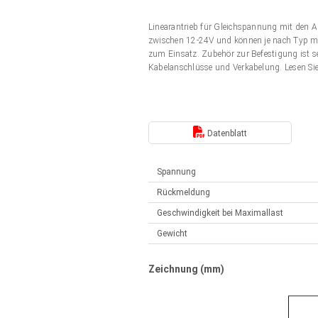
Elektrozylinder
Synchron-Asynchron | für 1-4 Elektrozylinder
Linearantrieb für Gleichspannung mit den 
Français (EUR)
Handsteuerung
zwischen 12-24V und können je nach Typ mit
Hubmagnete
zum Einsatz. Zubehör zur Befestigung ist s
Synchron-Asynchron | für 1-4 Elektrozylinder
Kabelanschlüsse und Verkabelung. Lesen Si
Italiano (EUR)
Schaltnetzteil
Nederlands (EUR)
Schaltnetzteil
Datenblatt
Polski (EUR)
Spannung
Rückmeldung
Norsk (NOK)
Geschwindigkeit bei Maximallast
Gewicht
Suomi (EUR)
Zeichnung (mm)
Svenska (SEK)