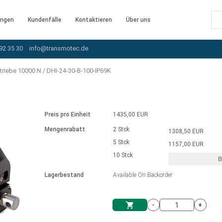
ngen
Kundenfälle
Kontaktieren
Über uns
92 35 30
info@transmotec.de
triebe 10000 N
/
DHI-24-30-B-100-IP69K
Preis pro Einheit
1435,00 EUR
Mengenrabatt
2 Stck
1308,50 EUR
5 Stck
1157,00 EUR
10 Stck
B
rnem Treiber
Lagerbestand
Available On Backorder
-
+