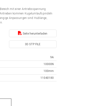
Bereich mit einer Antriebsspannung
en Antrieben kommen Kugelumlaufspindeln
. Gängige Anpassungen sind Hublänge,
en.
Seite herunterladen
3D STP FILE
9A
10000N
100mm
11040180