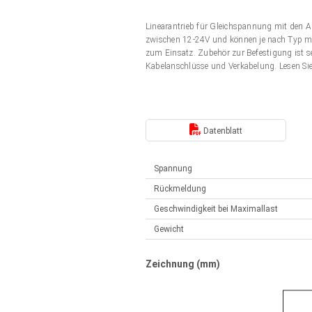
Elektrozylinder
Synchron-Asynchron | für 1-4 Elektrozylinder
Linearantrieb für Gleichspannung mit den 
Français (EUR)
Handsteuerung
zwischen 12-24V und können je nach Typ mit
Hubmagnete
zum Einsatz. Zubehör zur Befestigung ist s
Synchron-Asynchron | für 1-4 Elektrozylinder
Kabelanschlüsse und Verkabelung. Lesen Si
Italiano (EUR)
Schaltnetzteil
Nederlands (EUR)
Schaltnetzteil
Datenblatt
Polski (EUR)
Spannung
Rückmeldung
Norsk (NOK)
Geschwindigkeit bei Maximallast
Gewicht
Suomi (EUR)
Zeichnung (mm)
Svenska (SEK)