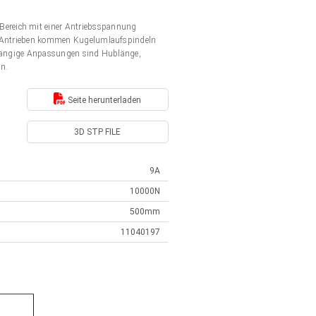
Bereich mit einer Antriebsspannung
en Antrieben kommen Kugelumlaufspindeln
. Gängige Anpassungen sind Hublänge,
en.
Seite herunterladen
3D STP FILE
9A
10000N
500mm
11040197