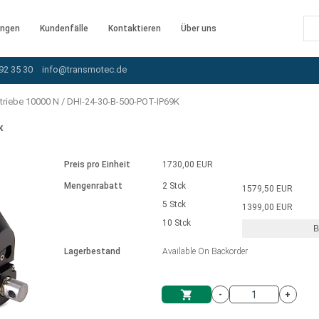
ngen
Kundenfälle
Kontaktieren
Über uns
92 35 30
info@transmotec.de
triebe 10000 N
/
DHI-24-30-B-500-POT-IP69K
K
Preis pro Einheit
1730,00 EUR
Mengenrabatt
2 Stck
1579,50 EUR
5 Stck
1399,00 EUR
10 Stck
B
rnem Treiber
Lagerbestand
Available On Backorder
-
+