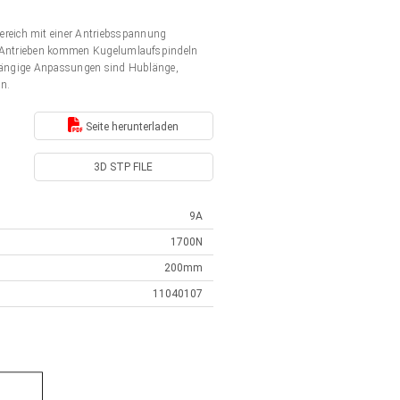
ereich mit einer Antriebsspannung
en Antrieben kommen Kugelumlaufspindeln
. Gängige Anpassungen sind Hublänge,
en.
Seite herunterladen
3D STP FILE
9A
1700N
200mm
11040107