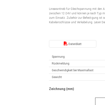
Elektrozylinder
Synchron-Asynchron | für 1-4 Elektrozylinder
Linearantrieb für Gleichspannung mit den 
Français (EUR)
Handsteuerung
zwischen 12-24V und können je nach Typ mit
Hubmagnete
zum Einsatz. Zubehör zur Befestigung ist s
Synchron-Asynchron | für 1-4 Elektrozylinder
Kabelanschlüsse und Verkabelung. Lesen Si
Italiano (EUR)
Schaltnetzteil
Nederlands (EUR)
Schaltnetzteil
Datenblatt
Polski (EUR)
Spannung
Rückmeldung
Norsk (NOK)
Geschwindigkeit bei Maximallast
Gewicht
Suomi (EUR)
Zeichnung (mm)
Svenska (SEK)