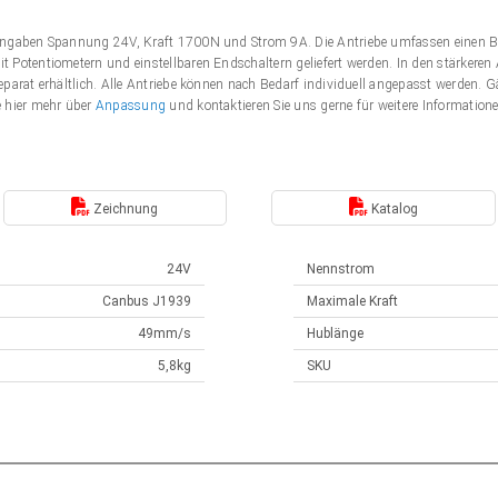
Angaben Spannung 24V, Kraft 1700N und Strom 9A. Die Antriebe umfassen einen B
 Potentiometern und einstellbaren Endschaltern geliefert werden. In den stärker
eparat erhältlich. Alle Antriebe können nach Bedarf individuell angepasst werden
e hier mehr über
Anpassung
und kontaktieren Sie uns gerne für weitere Information
Zeichnung
Katalog
24V
Nennstrom
Canbus J1939
Maximale Kraft
49mm/s
Hublänge
5,8kg
SKU