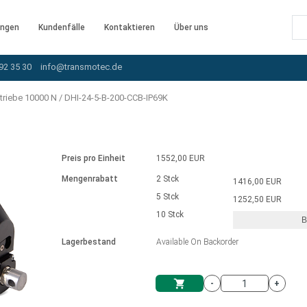
ngen
Kundenfälle
Kontaktieren
Über uns
92 35 30
info@transmotec.de
triebe 10000 N
/
DHI-24-5-B-200-CCB-IP69K
Preis pro Einheit
1552,00 EUR
Mengenrabatt
2 Stck
1416,00 EUR
5 Stck
1252,50 EUR
10 Stck
B
rnem Treiber
Lagerbestand
Available On Backorder
-
+