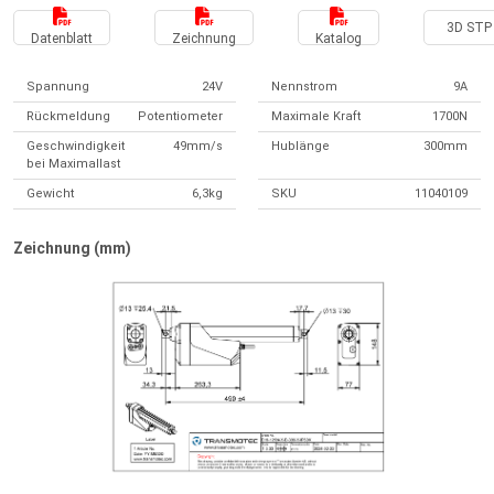
3D STP 
Datenblatt
Zeichnung
Katalog
Spannung
24V
Nennstrom
9A
Rückmeldung
Potentiometer
Maximale Kraft
1700N
Geschwindigkeit
49mm/s
Hublänge
300mm
bei Maximallast
Gewicht
6,3kg
SKU
11040109
Zeichnung (mm)