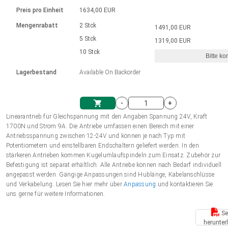
Sprache
Elektrozylinder
Ø12-43mm | 1-1800rpm | ≤ 2Nm
Steuerung 2-6 A
Bürstenlose Gleichstrommotoren
230 - 50 Hz | 110 - 60 Hz
Preis pro Einheit
1634,00 EUR
Synchron-Asynchron | für 1-4 Elektrozylinder
mit Planetengetriebe und internem
Gleichstrommotoren mit
Français (EUR)
Drehzahlregelung für die AIS-Serie
Mengenrabatt
2 Stck
1491,00 EUR
Einheitssystem
Hubmagnete
Handsteuerung
Treiber
Schneckengetriebe und Bürsten
5 Stck
1319,00 EUR
Italiano (EUR)
10 Stck
Synchron-Asynchron | für 1-4 Elektrozylinder
Ø 28-42| 1-1400 rpm | <= 290Ncm
Ø43-124mm | 31-425rpm | ≤ 41Nm
Bitte ko
VAT
Schaltnetzteil
Lagerbestand
Available On Backorder
Bürstenlose DC Motor Controller
Treiber für Gleichstrommotoren mit
Nederlands (EUR)
Schaltnetzteil
Bürsten Serie DPWM
-
+
Polski (EUR)
Linearantrieb für Gleichspannung mit den Angaben Spannung 24V, Kraft
Einkaufswagen
1700N und Strom 9A. Die Antriebe umfassen einen Bereich mit einer
Antriebsspannung zwischen 12-24V und können je nach Typ mit
Norsk (NOK)
Potentiometern und einstellbaren Endschaltern geliefert werden. In den
stärkeren Antrieben kommen Kugelumlaufspindeln zum Einsatz. Zubehör zur
Befestigung ist separat erhältlich. Alle Antriebe können nach Bedarf individuell
Suomi (EUR)
angepasst werden. Gängige Anpassungen sind Hublänge, Kabelanschlüsse
und Verkabelung. Lesen Sie hier mehr über
Anpassung
und kontaktieren Sie
uns gerne für weitere Informationen.
Svenska (SEK)
Se
herunter