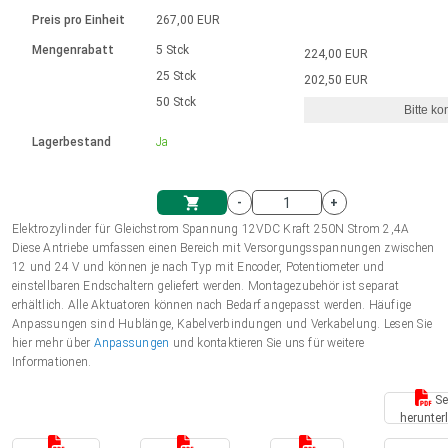
Sprache
Elektrozylinder
Ø12-43mm | 1-1800rpm | ≤ 2Nm
Steuerung 2-6 A
Bürstenlose Gleichstrommotoren
230 - 50 Hz | 110 - 60 Hz
Preis pro Einheit
267,00 EUR
Synchron-Asynchron | für 1-4 Elektrozylinder
mit Planetengetriebe und internem
Gleichstrommotoren mit
Français (EUR)
Drehzahlregelung für die AIS-Serie
Mengenrabatt
5 Stck
224,00 EUR
Einheitssystem
Hubmagnete
Handsteuerung
Treiber
Schneckengetriebe und Bürsten
25 Stck
202,50 EUR
Italiano (EUR)
50 Stck
Synchron-Asynchron | für 1-4 Elektrozylinder
Ø 28-42| 1-1400 rpm | <= 290Ncm
Ø43-124mm | 31-425rpm | ≤ 41Nm
Bitte ko
VAT
Schaltnetzteil
Lagerbestand
Ja
Bürstenlose DC Motor Controller
Treiber für Gleichstrommotoren mit
Nederlands (EUR)
Schaltnetzteil
Bürsten Serie DPWM
-
+
Polski (EUR)
Elektrozylinder für Gleichstrom Spannung 12VDC Kraft 250N Strom 2,4A
Einkaufswagen
Diese Antriebe umfassen einen Bereich mit Versorgungsspannungen zwischen
12 und 24 V und können je nach Typ mit Encoder, Potentiometer und
Norsk (NOK)
einstellbaren Endschaltern geliefert werden. Montagezubehör ist separat
erhältlich. Alle Aktuatoren können nach Bedarf angepasst werden. Häufige
Anpassungen sind Hublänge, Kabelverbindungen und Verkabelung. Lesen Sie
Suomi (EUR)
hier mehr über
Anpassungen
und kontaktieren Sie uns für weitere
Informationen.
Se
Svenska (SEK)
herunter