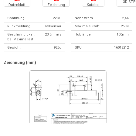
3D STP 
Datenblatt
Zeichnung
Katalog
Spannung
12VDC
Nennstrom
2,4A
Rückmeldung
Hallsensor
Maximale Kraft
250N
Geschwindigkeit
23,5mm/s
Hublänge
100mm
bei Maximallast
Gewicht
925g
SKU
16012212
Zeichnung (mm)