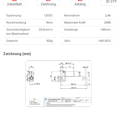
3D STP 
Datenblatt
Zeichnung
Katalog
Spannung
12VDC
Nennstrom
2,4A
Rückmeldung
Nein
Maximale Kraft
250N
Geschwindigkeit
23,5mm/s
Hublänge
100mm
bei Maximallast
Gewicht
925g
SKU
16012012
Zeichnung (mm)