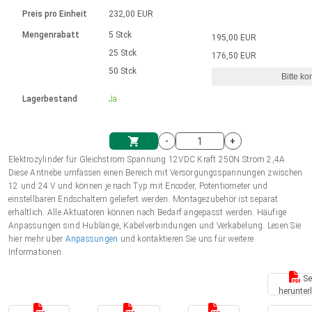
Sprache
Elektrozylinder
Ø12-43mm | 1-1800rpm | ≤ 2Nm
Steuerung 2-6 A
Bürstenlose Gleichstrommotoren
230 - 50 Hz | 110 - 60 Hz
Preis pro Einheit
232,00 EUR
Synchron-Asynchron | für 1-4 Elektrozylinder
mit Planetengetriebe und internem
Gleichstrommotoren mit
Français (EUR)
Drehzahlregelung für die AIS-Serie
Mengenrabatt
5 Stck
195,00 EUR
Einheitssystem
Hubmagnete
Handsteuerung
Treiber
Schneckengetriebe und Bürsten
25 Stck
176,50 EUR
Italiano (EUR)
50 Stck
Synchron-Asynchron | für 1-4 Elektrozylinder
Ø 28-42| 1-1400 rpm | <= 290Ncm
Ø43-124mm | 31-425rpm | ≤ 41Nm
Bitte ko
VAT
Schaltnetzteil
Lagerbestand
Ja
Bürstenlose DC Motor Controller
Treiber für Gleichstrommotoren mit
Nederlands (EUR)
Schaltnetzteil
Bürsten Serie DPWM
-
+
Polski (EUR)
Elektrozylinder für Gleichstrom Spannung 12VDC Kraft 250N Strom 2,4A
Einkaufswagen
Diese Antriebe umfassen einen Bereich mit Versorgungsspannungen zwischen
12 und 24 V und können je nach Typ mit Encoder, Potentiometer und
Norsk (NOK)
einstellbaren Endschaltern geliefert werden. Montagezubehör ist separat
erhältlich. Alle Aktuatoren können nach Bedarf angepasst werden. Häufige
Anpassungen sind Hublänge, Kabelverbindungen und Verkabelung. Lesen Sie
Suomi (EUR)
hier mehr über
Anpassungen
und kontaktieren Sie uns für weitere
Informationen.
Se
Svenska (SEK)
herunter