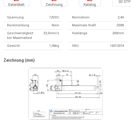
3D STP 
Datenblatt
Zeichnung
Katalog
Spannung
12VDC
Nennstrom
2,4A
Rückmeldung
Nein
Maximale Kraft
250N
Geschwindigkeit
23,5mm/s
Hublänge
200mm
bei Maximallast
Gewicht
1,06kg
SKU
16012014
Zeichnung (mm)