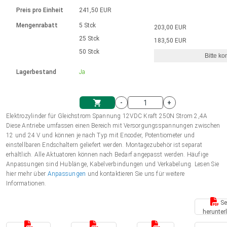
Sprache
Elektrozylinder
Ø12-43mm | 1-1800rpm | ≤ 2Nm
Steuerung 2-6 A
Bürstenlose Gleichstrommotoren
230 - 50 Hz | 110 - 60 Hz
Preis pro Einheit
241,50 EUR
Synchron-Asynchron | für 1-4 Elektrozylinder
mit Planetengetriebe und internem
Gleichstrommotoren mit
Français (EUR)
Drehzahlregelung für die AIS-Serie
Mengenrabatt
5 Stck
203,00 EUR
Einheitssystem
Hubmagnete
Handsteuerung
Treiber
Schneckengetriebe und Bürsten
25 Stck
183,50 EUR
Italiano (EUR)
50 Stck
Synchron-Asynchron | für 1-4 Elektrozylinder
Ø 28-42| 1-1400 rpm | <= 290Ncm
Ø43-124mm | 31-425rpm | ≤ 41Nm
Bitte ko
VAT
Schaltnetzteil
Lagerbestand
Ja
Bürstenlose DC Motor Controller
Treiber für Gleichstrommotoren mit
Nederlands (EUR)
Schaltnetzteil
Bürsten Serie DPWM
-
+
Polski (EUR)
Elektrozylinder für Gleichstrom Spannung 12VDC Kraft 250N Strom 2,4A
Einkaufswagen
Diese Antriebe umfassen einen Bereich mit Versorgungsspannungen zwischen
12 und 24 V und können je nach Typ mit Encoder, Potentiometer und
Norsk (NOK)
einstellbaren Endschaltern geliefert werden. Montagezubehör ist separat
erhältlich. Alle Aktuatoren können nach Bedarf angepasst werden. Häufige
Anpassungen sind Hublänge, Kabelverbindungen und Verkabelung. Lesen Sie
Suomi (EUR)
hier mehr über
Anpassungen
und kontaktieren Sie uns für weitere
Informationen.
Se
Svenska (SEK)
herunter