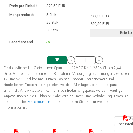
Sprache
Elektrozylinder
Ø12-43mm | 1-1800rpm | ≤ 2Nm
Steuerung 2-6 A
Bürstenlose Gleichstrommotoren
230 - 50 Hz | 110 - 60 Hz
Preis pro Einheit
329,50 EUR
Synchron-Asynchron | für 1-4 Elektrozylinder
mit Planetengetriebe und internem
Gleichstrommotoren mit
Français (EUR)
Drehzahlregelung für die AIS-Serie
Mengenrabatt
5 Stck
277,00 EUR
Einheitssystem
Hubmagnete
Handsteuerung
Treiber
Schneckengetriebe und Bürsten
25 Stck
250,50 EUR
Italiano (EUR)
50 Stck
Synchron-Asynchron | für 1-4 Elektrozylinder
Ø 28-42| 1-1400 rpm | <= 290Ncm
Ø43-124mm | 31-425rpm | ≤ 41Nm
Bitte ko
VAT
Schaltnetzteil
Lagerbestand
Ja
Bürstenlose DC Motor Controller
Treiber für Gleichstrommotoren mit
Nederlands (EUR)
Schaltnetzteil
Bürsten Serie DPWM
-
+
Polski (EUR)
Elektrozylinder für Gleichstrom Spannung 12VDC Kraft 250N Strom 2,4A
Einkaufswagen
Diese Antriebe umfassen einen Bereich mit Versorgungsspannungen zwischen
12 und 24 V und können je nach Typ mit Encoder, Potentiometer und
Norsk (NOK)
einstellbaren Endschaltern geliefert werden. Montagezubehör ist separat
erhältlich. Alle Aktuatoren können nach Bedarf angepasst werden. Häufige
Anpassungen sind Hublänge, Kabelverbindungen und Verkabelung. Lesen Sie
Suomi (EUR)
hier mehr über
Anpassungen
und kontaktieren Sie uns für weitere
Informationen.
Se
Svenska (SEK)
herunter