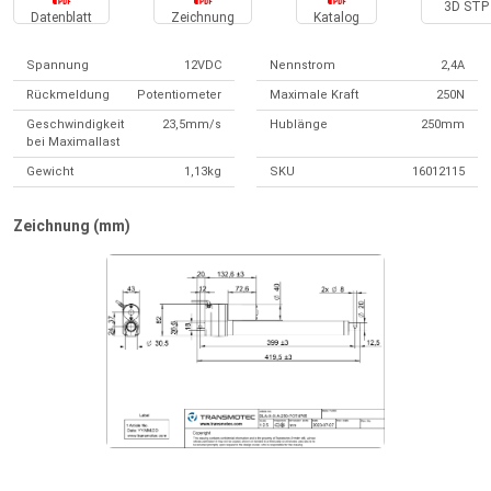
3D STP 
Datenblatt
Zeichnung
Katalog
Spannung
12VDC
Nennstrom
2,4A
Rückmeldung
Potentiometer
Maximale Kraft
250N
Geschwindigkeit
23,5mm/s
Hublänge
250mm
bei Maximallast
Gewicht
1,13kg
SKU
16012115
Zeichnung (mm)