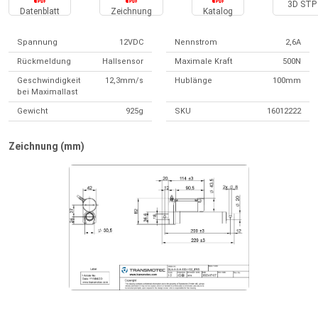
3D STP 
Datenblatt
Zeichnung
Katalog
Spannung
12VDC
Nennstrom
2,6A
Rückmeldung
Hallsensor
Maximale Kraft
500N
Geschwindigkeit
12,3mm/s
Hublänge
100mm
bei Maximallast
Gewicht
925g
SKU
16012222
Zeichnung (mm)