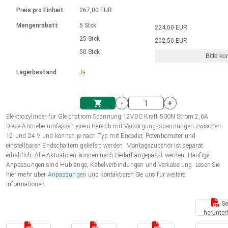
Sprache
Elektrozylinder
Ø12-43mm | 1-1800rpm | ≤ 2Nm
Steuerung 2-6 A
Bürstenlose Gleichstrommotoren
230 - 50 Hz | 110 - 60 Hz
Preis pro Einheit
267,00 EUR
Synchron-Asynchron | für 1-4 Elektrozylinder
mit Planetengetriebe und internem
Gleichstrommotoren mit
Français (EUR)
Drehzahlregelung für die AIS-Serie
Mengenrabatt
5 Stck
224,00 EUR
Einheitssystem
Hubmagnete
Handsteuerung
Treiber
Schneckengetriebe und Bürsten
25 Stck
202,50 EUR
Italiano (EUR)
50 Stck
Synchron-Asynchron | für 1-4 Elektrozylinder
Ø 28-42| 1-1400 rpm | <= 290Ncm
Ø43-124mm | 31-425rpm | ≤ 41Nm
Bitte ko
VAT
Schaltnetzteil
Lagerbestand
Ja
Bürstenlose DC Motor Controller
Treiber für Gleichstrommotoren mit
Nederlands (EUR)
Schaltnetzteil
Bürsten Serie DPWM
-
+
Polski (EUR)
Elektrozylinder für Gleichstrom Spannung 12VDC Kraft 500N Strom 2,6A
Einkaufswagen
Diese Antriebe umfassen einen Bereich mit Versorgungsspannungen zwischen
12 und 24 V und können je nach Typ mit Encoder, Potentiometer und
Norsk (NOK)
einstellbaren Endschaltern geliefert werden. Montagezubehör ist separat
erhältlich. Alle Aktuatoren können nach Bedarf angepasst werden. Häufige
Anpassungen sind Hublänge, Kabelverbindungen und Verkabelung. Lesen Sie
Suomi (EUR)
hier mehr über
Anpassungen
und kontaktieren Sie uns für weitere
Informationen.
Se
Svenska (SEK)
herunter