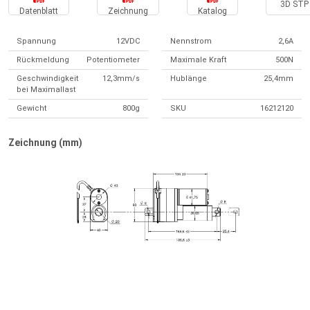
3D STP 
Datenblatt
Zeichnung
Katalog
Spannung
12VDC
Nennstrom
2,6A
Rückmeldung
Potentiometer
Maximale Kraft
500N
Geschwindigkeit
12,3mm/s
Hublänge
25,4mm
bei Maximallast
Gewicht
800g
SKU
16212120
Zeichnung (mm)