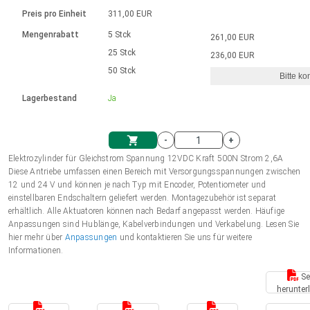
Sprache
Elektrozylinder
Ø12-43mm | 1-1800rpm | ≤ 2Nm
Steuerung 2-6 A
Bürstenlose Gleichstrommotoren
230 - 50 Hz | 110 - 60 Hz
Preis pro Einheit
311,00 EUR
Synchron-Asynchron | für 1-4 Elektrozylinder
mit Planetengetriebe und internem
Gleichstrommotoren mit
Français (EUR)
Drehzahlregelung für die AIS-Serie
Mengenrabatt
5 Stck
261,00 EUR
Einheitssystem
Hubmagnete
Handsteuerung
Treiber
Schneckengetriebe und Bürsten
25 Stck
236,00 EUR
Italiano (EUR)
50 Stck
Synchron-Asynchron | für 1-4 Elektrozylinder
Ø 28-42| 1-1400 rpm | <= 290Ncm
Ø43-124mm | 31-425rpm | ≤ 41Nm
Bitte ko
VAT
Schaltnetzteil
Lagerbestand
Ja
Bürstenlose DC Motor Controller
Treiber für Gleichstrommotoren mit
Nederlands (EUR)
Schaltnetzteil
Bürsten Serie DPWM
-
+
Polski (EUR)
Elektrozylinder für Gleichstrom Spannung 12VDC Kraft 500N Strom 2,6A
Einkaufswagen
Diese Antriebe umfassen einen Bereich mit Versorgungsspannungen zwischen
12 und 24 V und können je nach Typ mit Encoder, Potentiometer und
Norsk (NOK)
einstellbaren Endschaltern geliefert werden. Montagezubehör ist separat
erhältlich. Alle Aktuatoren können nach Bedarf angepasst werden. Häufige
Anpassungen sind Hublänge, Kabelverbindungen und Verkabelung. Lesen Sie
Suomi (EUR)
hier mehr über
Anpassungen
und kontaktieren Sie uns für weitere
Informationen.
Se
Svenska (SEK)
herunter