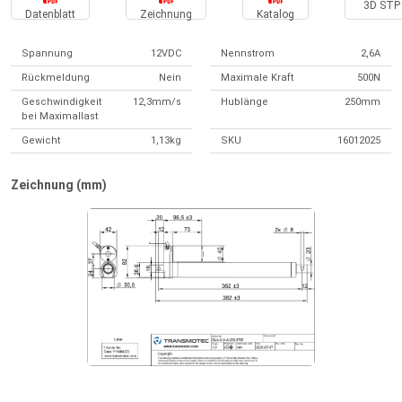
3D STP 
Datenblatt
Zeichnung
Katalog
Spannung
12VDC
Nennstrom
2,6A
Rückmeldung
Nein
Maximale Kraft
500N
Geschwindigkeit
12,3mm/s
Hublänge
250mm
bei Maximallast
Gewicht
1,13kg
SKU
16012025
Zeichnung (mm)