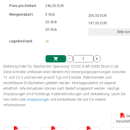
Sprache
Elektrozylinder
Ø12-43mm | 1-1800rpm | ≤ 2Nm
Steuerung 2-6 A
Bürstenlose Gleichstrommotoren
230 - 50 Hz | 110 - 60 Hz
Preis pro Einheit
246,00 EUR
Synchron-Asynchron | für 1-4 Elektrozylinder
mit Planetengetriebe und internem
Gleichstrommotoren mit
Français (EUR)
Drehzahlregelung für die AIS-Serie
Mengenrabatt
5 Stck
206,50 EUR
Einheitssystem
Hubmagnete
Handsteuerung
Treiber
Schneckengetriebe und Bürsten
25 Stck
187,00 EUR
Italiano (EUR)
50 Stck
Synchron-Asynchron | für 1-4 Elektrozylinder
Ø 28-42| 1-1400 rpm | <= 290Ncm
Ø43-124mm | 31-425rpm | ≤ 41Nm
Bitte ko
VAT
Schaltnetzteil
Lagerbestand
Ja
Bürstenlose DC Motor Controller
Treiber für Gleichstrommotoren mit
Nederlands (EUR)
Schaltnetzteil
Bürsten Serie DPWM
-
+
Polski (EUR)
Elektrozylinder für Gleichstrom Spannung 12VDC Kraft 500N Strom 2,6A
Einkaufswagen
Diese Antriebe umfassen einen Bereich mit Versorgungsspannungen zwischen
12 und 24 V und können je nach Typ mit Encoder, Potentiometer und
Norsk (NOK)
einstellbaren Endschaltern geliefert werden. Montagezubehör ist separat
erhältlich. Alle Aktuatoren können nach Bedarf angepasst werden. Häufige
Anpassungen sind Hublänge, Kabelverbindungen und Verkabelung. Lesen Sie
Suomi (EUR)
hier mehr über
Anpassungen
und kontaktieren Sie uns für weitere
Informationen.
Se
Svenska (SEK)
herunter