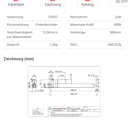
3D STP 
Datenblatt
Zeichnung
Katalog
Spannung
12VDC
Nennstrom
2,6A
Rückmeldung
Potentiometer
Maximale Kraft
500N
Geschwindigkeit
12,3mm/s
Hublänge
300mm
bei Maximallast
Gewicht
1,2kg
SKU
16012126
Zeichnung (mm)