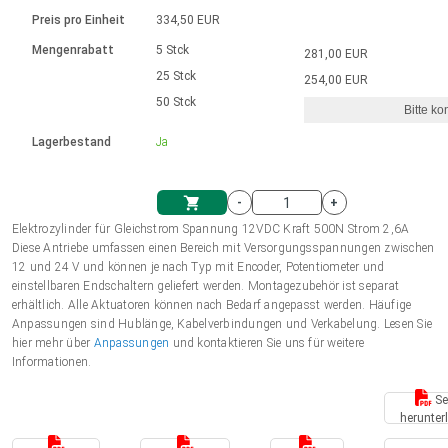
Sprache
Elektrozylinder
Ø12-43mm | 1-1800rpm | ≤ 2Nm
Steuerung 2-6 A
Bürstenlose Gleichstrommotoren
230 - 50 Hz | 110 - 60 Hz
Preis pro Einheit
334,50 EUR
Synchron-Asynchron | für 1-4 Elektrozylinder
mit Planetengetriebe und internem
Gleichstrommotoren mit
Français (EUR)
Drehzahlregelung für die AIS-Serie
Mengenrabatt
5 Stck
281,00 EUR
Einheitssystem
Hubmagnete
Handsteuerung
Treiber
Schneckengetriebe und Bürsten
25 Stck
254,00 EUR
Italiano (EUR)
50 Stck
Synchron-Asynchron | für 1-4 Elektrozylinder
Ø 28-42| 1-1400 rpm | <= 290Ncm
Ø43-124mm | 31-425rpm | ≤ 41Nm
Bitte ko
VAT
Schaltnetzteil
Lagerbestand
Ja
Bürstenlose DC Motor Controller
Treiber für Gleichstrommotoren mit
Nederlands (EUR)
Schaltnetzteil
Bürsten Serie DPWM
-
+
Polski (EUR)
Elektrozylinder für Gleichstrom Spannung 12VDC Kraft 500N Strom 2,6A
Einkaufswagen
Diese Antriebe umfassen einen Bereich mit Versorgungsspannungen zwischen
12 und 24 V und können je nach Typ mit Encoder, Potentiometer und
Norsk (NOK)
einstellbaren Endschaltern geliefert werden. Montagezubehör ist separat
erhältlich. Alle Aktuatoren können nach Bedarf angepasst werden. Häufige
Anpassungen sind Hublänge, Kabelverbindungen und Verkabelung. Lesen Sie
Suomi (EUR)
hier mehr über
Anpassungen
und kontaktieren Sie uns für weitere
Informationen.
Se
Svenska (SEK)
herunter