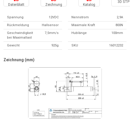
3D STP 
Datenblatt
Zeichnung
Katalog
Spannung
12VDC
Nennstrom
2,9A
Rückmeldung
Hallsensor
Maximale Kraft
800N
Geschwindigkeit
7,5mm/s
Hublänge
100mm
bei Maximallast
Gewicht
925g
SKU
16012232
Zeichnung (mm)