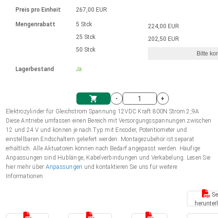
Sprache
Elektrozylinder
Ø12-43mm | 1-1800rpm | ≤ 2Nm
Steuerung 2-6 A
Bürstenlose Gleichstrommotoren
230 - 50 Hz | 110 - 60 Hz
Preis pro Einheit
267,00 EUR
Synchron-Asynchron | für 1-4 Elektrozylinder
mit Planetengetriebe und internem
Gleichstrommotoren mit
Français (EUR)
Drehzahlregelung für die AIS-Serie
Mengenrabatt
5 Stck
224,00 EUR
Einheitssystem
Hubmagnete
Handsteuerung
Treiber
Schneckengetriebe und Bürsten
25 Stck
202,50 EUR
Italiano (EUR)
50 Stck
Synchron-Asynchron | für 1-4 Elektrozylinder
Ø 28-42| 1-1400 rpm | <= 290Ncm
Ø43-124mm | 31-425rpm | ≤ 41Nm
Bitte ko
VAT
Schaltnetzteil
Lagerbestand
Ja
Bürstenlose DC Motor Controller
Treiber für Gleichstrommotoren mit
Nederlands (EUR)
Schaltnetzteil
Bürsten Serie DPWM
-
+
Polski (EUR)
Elektrozylinder für Gleichstrom Spannung 12VDC Kraft 800N Strom 2,9A
Einkaufswagen
Diese Antriebe umfassen einen Bereich mit Versorgungsspannungen zwischen
12 und 24 V und können je nach Typ mit Encoder, Potentiometer und
Norsk (NOK)
einstellbaren Endschaltern geliefert werden. Montagezubehör ist separat
erhältlich. Alle Aktuatoren können nach Bedarf angepasst werden. Häufige
Anpassungen sind Hublänge, Kabelverbindungen und Verkabelung. Lesen Sie
Suomi (EUR)
hier mehr über
Anpassungen
und kontaktieren Sie uns für weitere
Informationen.
Se
Svenska (SEK)
herunter