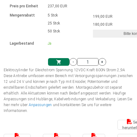
Sprache
Elektrozylinder
Ø12-43mm | 1-1800rpm | ≤ 2Nm
Steuerung 2-6 A
Bürstenlose Gleichstrommotoren
230 - 50 Hz | 110 - 60 Hz
Preis pro Einheit
237,00 EUR
Synchron-Asynchron | für 1-4 Elektrozylinder
mit Planetengetriebe und internem
Gleichstrommotoren mit
Français (EUR)
Drehzahlregelung für die AIS-Serie
Mengenrabatt
5 Stck
199,00 EUR
Einheitssystem
Hubmagnete
Handsteuerung
Treiber
Schneckengetriebe und Bürsten
25 Stck
180,00 EUR
Italiano (EUR)
50 Stck
Synchron-Asynchron | für 1-4 Elektrozylinder
Ø 28-42| 1-1400 rpm | <= 290Ncm
Ø43-124mm | 31-425rpm | ≤ 41Nm
Bitte ko
VAT
Schaltnetzteil
Lagerbestand
Ja
Bürstenlose DC Motor Controller
Treiber für Gleichstrommotoren mit
Nederlands (EUR)
Schaltnetzteil
Bürsten Serie DPWM
-
+
Polski (EUR)
Elektrozylinder für Gleichstrom Spannung 12VDC Kraft 800N Strom 2,9A
Einkaufswagen
Diese Antriebe umfassen einen Bereich mit Versorgungsspannungen zwischen
12 und 24 V und können je nach Typ mit Encoder, Potentiometer und
Norsk (NOK)
einstellbaren Endschaltern geliefert werden. Montagezubehör ist separat
erhältlich. Alle Aktuatoren können nach Bedarf angepasst werden. Häufige
Anpassungen sind Hublänge, Kabelverbindungen und Verkabelung. Lesen Sie
Suomi (EUR)
hier mehr über
Anpassungen
und kontaktieren Sie uns für weitere
Informationen.
Se
Svenska (SEK)
herunter