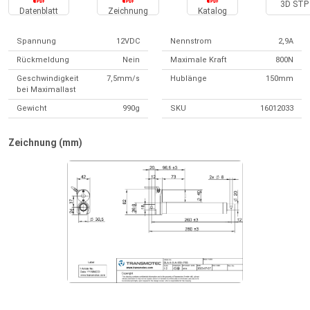
3D STP 
Datenblatt
Zeichnung
Katalog
Spannung
12VDC
Nennstrom
2,9A
Rückmeldung
Nein
Maximale Kraft
800N
Geschwindigkeit
7,5mm/s
Hublänge
150mm
bei Maximallast
Gewicht
990g
SKU
16012033
Zeichnung (mm)