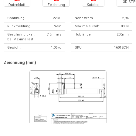
3D STP 
Datenblatt
Zeichnung
Katalog
Spannung
12VDC
Nennstrom
2,9A
Rückmeldung
Nein
Maximale Kraft
800N
Geschwindigkeit
7,5mm/s
Hublänge
200mm
bei Maximallast
Gewicht
1,06kg
SKU
16012034
Zeichnung (mm)