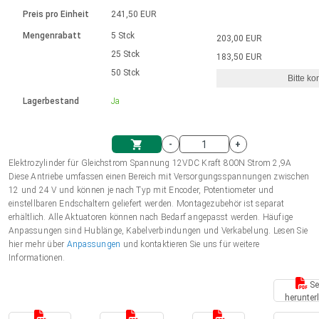
Sprache
Elektrozylinder
Ø12-43mm | 1-1800rpm | ≤ 2Nm
Steuerung 2-6 A
Bürstenlose Gleichstrommotoren
230 - 50 Hz | 110 - 60 Hz
Preis pro Einheit
241,50 EUR
Synchron-Asynchron | für 1-4 Elektrozylinder
mit Planetengetriebe und internem
Gleichstrommotoren mit
Français (EUR)
Drehzahlregelung für die AIS-Serie
Mengenrabatt
5 Stck
203,00 EUR
Einheitssystem
Hubmagnete
Handsteuerung
Treiber
Schneckengetriebe und Bürsten
25 Stck
183,50 EUR
Italiano (EUR)
50 Stck
Synchron-Asynchron | für 1-4 Elektrozylinder
Ø 28-42| 1-1400 rpm | <= 290Ncm
Ø43-124mm | 31-425rpm | ≤ 41Nm
Bitte ko
VAT
Schaltnetzteil
Lagerbestand
Ja
Bürstenlose DC Motor Controller
Treiber für Gleichstrommotoren mit
Nederlands (EUR)
Schaltnetzteil
Bürsten Serie DPWM
-
+
Polski (EUR)
Elektrozylinder für Gleichstrom Spannung 12VDC Kraft 800N Strom 2,9A
Einkaufswagen
Diese Antriebe umfassen einen Bereich mit Versorgungsspannungen zwischen
12 und 24 V und können je nach Typ mit Encoder, Potentiometer und
Norsk (NOK)
einstellbaren Endschaltern geliefert werden. Montagezubehör ist separat
erhältlich. Alle Aktuatoren können nach Bedarf angepasst werden. Häufige
Anpassungen sind Hublänge, Kabelverbindungen und Verkabelung. Lesen Sie
Suomi (EUR)
hier mehr über
Anpassungen
und kontaktieren Sie uns für weitere
Informationen.
Se
Svenska (SEK)
herunter