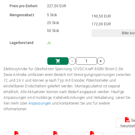
Sprache
Elektrozylinder
Ø12-43mm | 1-1800rpm | ≤ 2Nm
Steuerung 2-6 A
Bürstenlose Gleichstrommotoren
230 - 50 Hz | 110 - 60 Hz
Preis pro Einheit
227,50 EUR
Synchron-Asynchron | für 1-4 Elektrozylinder
mit Planetengetriebe und internem
Gleichstrommotoren mit
Français (EUR)
Drehzahlregelung für die AIS-Serie
Mengenrabatt
5 Stck
190,50 EUR
Einheitssystem
Hubmagnete
Handsteuerung
Treiber
Schneckengetriebe und Bürsten
25 Stck
172,00 EUR
Italiano (EUR)
50 Stck
Synchron-Asynchron | für 1-4 Elektrozylinder
Ø 28-42| 1-1400 rpm | <= 290Ncm
Ø43-124mm | 31-425rpm | ≤ 41Nm
Bitte ko
VAT
Schaltnetzteil
Lagerbestand
Ja
Bürstenlose DC Motor Controller
Treiber für Gleichstrommotoren mit
Nederlands (EUR)
Schaltnetzteil
Bürsten Serie DPWM
-
+
Polski (EUR)
Elektrozylinder für Gleichstrom Spannung 12VDC Kraft 800N Strom 2,9A
Einkaufswagen
Diese Antriebe umfassen einen Bereich mit Versorgungsspannungen zwischen
12 und 24 V und können je nach Typ mit Encoder, Potentiometer und
Norsk (NOK)
einstellbaren Endschaltern geliefert werden. Montagezubehör ist separat
erhältlich. Alle Aktuatoren können nach Bedarf angepasst werden. Häufige
Anpassungen sind Hublänge, Kabelverbindungen und Verkabelung. Lesen Sie
Suomi (EUR)
hier mehr über
Anpassungen
und kontaktieren Sie uns für weitere
Informationen.
Se
Svenska (SEK)
herunter