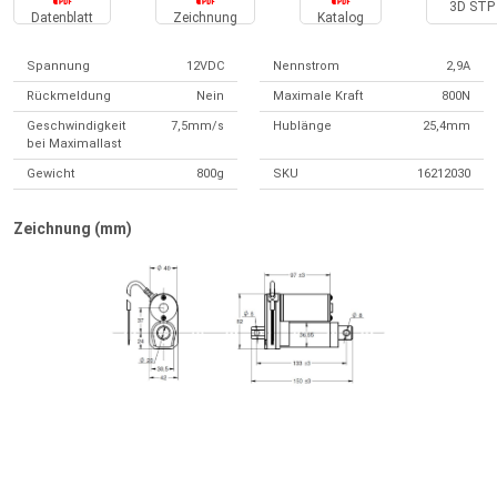
3D STP 
Datenblatt
Zeichnung
Katalog
Spannung
12VDC
Nennstrom
2,9A
Rückmeldung
Nein
Maximale Kraft
800N
Geschwindigkeit
7,5mm/s
Hublänge
25,4mm
bei Maximallast
Gewicht
800g
SKU
16212030
Zeichnung (mm)