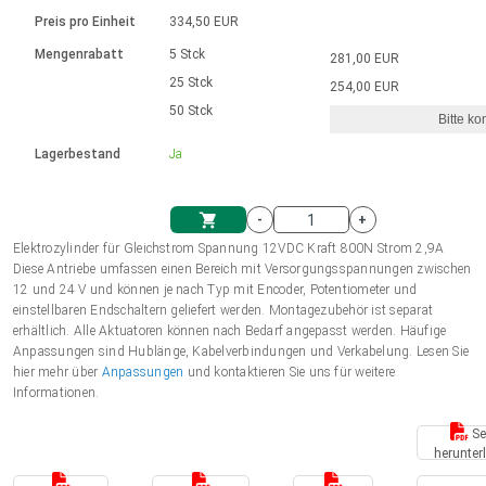
Sprache
Elektrozylinder
Ø12-43mm | 1-1800rpm | ≤ 2Nm
Steuerung 2-6 A
Bürstenlose Gleichstrommotoren
230 - 50 Hz | 110 - 60 Hz
Preis pro Einheit
334,50 EUR
Synchron-Asynchron | für 1-4 Elektrozylinder
mit Planetengetriebe und internem
Gleichstrommotoren mit
Français (EUR)
Drehzahlregelung für die AIS-Serie
Mengenrabatt
5 Stck
281,00 EUR
Einheitssystem
Hubmagnete
Handsteuerung
Treiber
Schneckengetriebe und Bürsten
25 Stck
254,00 EUR
Italiano (EUR)
50 Stck
Synchron-Asynchron | für 1-4 Elektrozylinder
Ø 28-42| 1-1400 rpm | <= 290Ncm
Ø43-124mm | 31-425rpm | ≤ 41Nm
Bitte ko
VAT
Schaltnetzteil
Lagerbestand
Ja
Bürstenlose DC Motor Controller
Treiber für Gleichstrommotoren mit
Nederlands (EUR)
Schaltnetzteil
Bürsten Serie DPWM
-
+
Polski (EUR)
Elektrozylinder für Gleichstrom Spannung 12VDC Kraft 800N Strom 2,9A
Einkaufswagen
Diese Antriebe umfassen einen Bereich mit Versorgungsspannungen zwischen
12 und 24 V und können je nach Typ mit Encoder, Potentiometer und
Norsk (NOK)
einstellbaren Endschaltern geliefert werden. Montagezubehör ist separat
erhältlich. Alle Aktuatoren können nach Bedarf angepasst werden. Häufige
Anpassungen sind Hublänge, Kabelverbindungen und Verkabelung. Lesen Sie
Suomi (EUR)
hier mehr über
Anpassungen
und kontaktieren Sie uns für weitere
Informationen.
Se
Svenska (SEK)
herunter