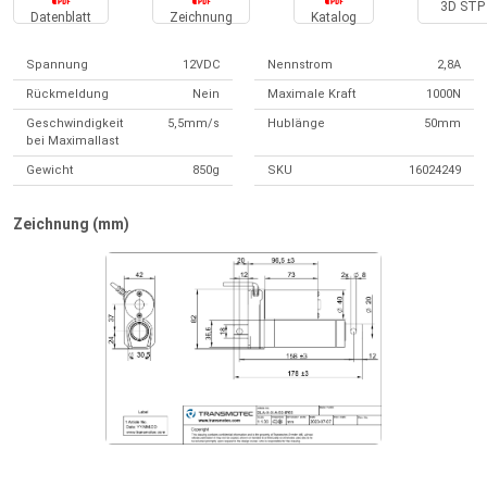
3D STP 
Datenblatt
Zeichnung
Katalog
Spannung
12VDC
Nennstrom
2,8A
Rückmeldung
Nein
Maximale Kraft
1000N
Geschwindigkeit
5,5mm/s
Hublänge
50mm
bei Maximallast
Gewicht
850g
SKU
16024249
Zeichnung (mm)