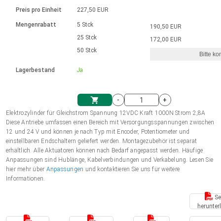
Sprache
Elektrozylinder
Ø12-43mm | 1-1800rpm | ≤ 2Nm
Steuerung 2-6 A
Bürstenlose Gleichstrommotoren
230 - 50 Hz | 110 - 60 Hz
Preis pro Einheit
227,50 EUR
Synchron-Asynchron | für 1-4 Elektrozylinder
mit Planetengetriebe und internem
Gleichstrommotoren mit
Français (EUR)
Drehzahlregelung für die AIS-Serie
Mengenrabatt
5 Stck
190,50 EUR
Einheitssystem
Hubmagnete
Handsteuerung
Treiber
Schneckengetriebe und Bürsten
25 Stck
172,00 EUR
Italiano (EUR)
50 Stck
Synchron-Asynchron | für 1-4 Elektrozylinder
Ø 28-42| 1-1400 rpm | <= 290Ncm
Ø43-124mm | 31-425rpm | ≤ 41Nm
Bitte ko
VAT
Schaltnetzteil
Lagerbestand
Ja
Bürstenlose DC Motor Controller
Treiber für Gleichstrommotoren mit
Nederlands (EUR)
Schaltnetzteil
Bürsten Serie DPWM
-
+
Polski (EUR)
Elektrozylinder für Gleichstrom Spannung 12VDC Kraft 1000N Strom 2,8A
Einkaufswagen
Diese Antriebe umfassen einen Bereich mit Versorgungsspannungen zwischen
12 und 24 V und können je nach Typ mit Encoder, Potentiometer und
Norsk (NOK)
einstellbaren Endschaltern geliefert werden. Montagezubehör ist separat
erhältlich. Alle Aktuatoren können nach Bedarf angepasst werden. Häufige
Anpassungen sind Hublänge, Kabelverbindungen und Verkabelung. Lesen Sie
Suomi (EUR)
hier mehr über
Anpassungen
und kontaktieren Sie uns für weitere
Informationen.
Se
Svenska (SEK)
herunter