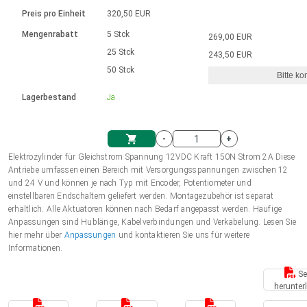
Sprache
Elektrozylinder
Ø12-43mm | 1-1800rpm | ≤ 2Nm
Steuerung 2-6 A
Bürstenlose Gleichstrommotoren
230 - 50 Hz | 110 - 60 Hz
Preis pro Einheit
320,50 EUR
Synchron-Asynchron | für 1-4 Elektrozylinder
mit Planetengetriebe und internem
Gleichstrommotoren mit
Français (EUR)
Drehzahlregelung für die AIS-Serie
Mengenrabatt
5 Stck
269,00 EUR
Einheitssystem
Hubmagnete
Handsteuerung
Treiber
Schneckengetriebe und Bürsten
25 Stck
243,50 EUR
Italiano (EUR)
50 Stck
Synchron-Asynchron | für 1-4 Elektrozylinder
Ø 28-42| 1-1400 rpm | <= 290Ncm
Ø43-124mm | 31-425rpm | ≤ 41Nm
Bitte ko
VAT
Schaltnetzteil
Lagerbestand
Ja
Bürstenlose DC Motor Controller
Treiber für Gleichstrommotoren mit
Nederlands (EUR)
Schaltnetzteil
Bürsten Serie DPWM
-
+
Polski (EUR)
Elektrozylinder für Gleichstrom Spannung 12VDC Kraft 150N Strom 2A Diese
Einkaufswagen
Antriebe umfassen einen Bereich mit Versorgungsspannungen zwischen 12
und 24 V und können je nach Typ mit Encoder, Potentiometer und
Norsk (NOK)
einstellbaren Endschaltern geliefert werden. Montagezubehör ist separat
erhältlich. Alle Aktuatoren können nach Bedarf angepasst werden. Häufige
Anpassungen sind Hublänge, Kabelverbindungen und Verkabelung. Lesen Sie
Suomi (EUR)
hier mehr über
Anpassungen
und kontaktieren Sie uns für weitere
Informationen.
Se
Svenska (SEK)
herunter