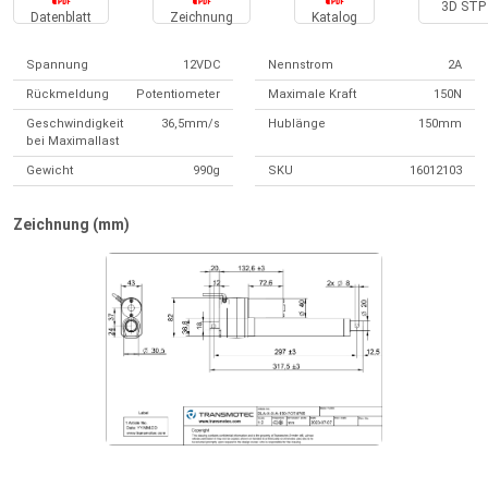
3D STP 
Datenblatt
Zeichnung
Katalog
Spannung
12VDC
Nennstrom
2A
Rückmeldung
Potentiometer
Maximale Kraft
150N
Geschwindigkeit
36,5mm/s
Hublänge
150mm
bei Maximallast
Gewicht
990g
SKU
16012103
Zeichnung (mm)