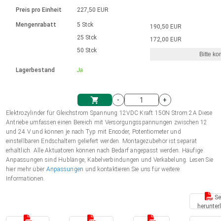
Sprache
Elektrozylinder
Ø12-43mm | 1-1800rpm | ≤ 2Nm
Steuerung 2-6 A
Bürstenlose Gleichstrommotoren
230 - 50 Hz | 110 - 60 Hz
Preis pro Einheit
227,50 EUR
Synchron-Asynchron | für 1-4 Elektrozylinder
mit Planetengetriebe und internem
Gleichstrommotoren mit
Français (EUR)
Drehzahlregelung für die AIS-Serie
Mengenrabatt
5 Stck
190,50 EUR
Einheitssystem
Hubmagnete
Handsteuerung
Treiber
Schneckengetriebe und Bürsten
25 Stck
172,00 EUR
Italiano (EUR)
50 Stck
Synchron-Asynchron | für 1-4 Elektrozylinder
Ø 28-42| 1-1400 rpm | <= 290Ncm
Ø43-124mm | 31-425rpm | ≤ 41Nm
Bitte ko
VAT
Schaltnetzteil
Lagerbestand
Ja
Bürstenlose DC Motor Controller
Treiber für Gleichstrommotoren mit
Nederlands (EUR)
Schaltnetzteil
Bürsten Serie DPWM
-
+
Polski (EUR)
Elektrozylinder für Gleichstrom Spannung 12VDC Kraft 150N Strom 2A Diese
Einkaufswagen
Antriebe umfassen einen Bereich mit Versorgungsspannungen zwischen 12
und 24 V und können je nach Typ mit Encoder, Potentiometer und
Norsk (NOK)
einstellbaren Endschaltern geliefert werden. Montagezubehör ist separat
erhältlich. Alle Aktuatoren können nach Bedarf angepasst werden. Häufige
Anpassungen sind Hublänge, Kabelverbindungen und Verkabelung. Lesen Sie
Suomi (EUR)
hier mehr über
Anpassungen
und kontaktieren Sie uns für weitere
Informationen.
Se
Svenska (SEK)
herunter