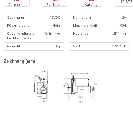
3D STP 
Datenblatt
Zeichnung
Katalog
Spannung
12VDC
Nennstrom
2A
Rückmeldung
Nein
Maximale Kraft
150N
Geschwindigkeit
36,5mm/s
Hublänge
25,4mm
bei Maximallast
Gewicht
800g
SKU
16212000
Zeichnung (mm)