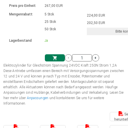
Sprache
Elektrozylinder
Ø12-43mm | 1-1800rpm | ≤ 2Nm
Steuerung 2-6 A
Bürstenlose Gleichstrommotoren
230 - 50 Hz | 110 - 60 Hz
Preis pro Einheit
267,00 EUR
Synchron-Asynchron | für 1-4 Elektrozylinder
mit Planetengetriebe und internem
Gleichstrommotoren mit
Français (EUR)
Drehzahlregelung für die AIS-Serie
Mengenrabatt
5 Stck
224,00 EUR
Einheitssystem
Hubmagnete
Handsteuerung
Treiber
Schneckengetriebe und Bürsten
25 Stck
202,50 EUR
Italiano (EUR)
50 Stck
Synchron-Asynchron | für 1-4 Elektrozylinder
Ø 28-42| 1-1400 rpm | <= 290Ncm
Ø43-124mm | 31-425rpm | ≤ 41Nm
Bitte ko
VAT
Schaltnetzteil
Lagerbestand
Ja
Bürstenlose DC Motor Controller
Treiber für Gleichstrommotoren mit
Nederlands (EUR)
Schaltnetzteil
Bürsten Serie DPWM
-
+
Polski (EUR)
Elektrozylinder für Gleichstrom Spannung 24VDC Kraft 250N Strom 1,2A
Einkaufswagen
Diese Antriebe umfassen einen Bereich mit Versorgungsspannungen zwischen
12 und 24 V und können je nach Typ mit Encoder, Potentiometer und
Norsk (NOK)
einstellbaren Endschaltern geliefert werden. Montagezubehör ist separat
erhältlich. Alle Aktuatoren können nach Bedarf angepasst werden. Häufige
Anpassungen sind Hublänge, Kabelverbindungen und Verkabelung. Lesen Sie
Suomi (EUR)
hier mehr über
Anpassungen
und kontaktieren Sie uns für weitere
Informationen.
Se
Svenska (SEK)
herunter