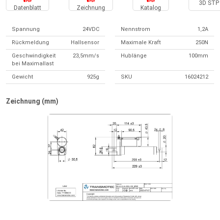
3D STP 
Datenblatt
Zeichnung
Katalog
Spannung
24VDC
Nennstrom
1,2A
Rückmeldung
Hallsensor
Maximale Kraft
250N
Geschwindigkeit
23,5mm/s
Hublänge
100mm
bei Maximallast
Gewicht
925g
SKU
16024212
Zeichnung (mm)