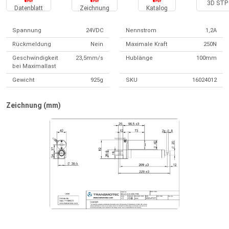
3D STP 
Datenblatt
Zeichnung
Katalog
Spannung
24VDC
Nennstrom
1,2A
Rückmeldung
Nein
Maximale Kraft
250N
Geschwindigkeit
23,5mm/s
Hublänge
100mm
bei Maximallast
Gewicht
925g
SKU
16024012
Zeichnung (mm)