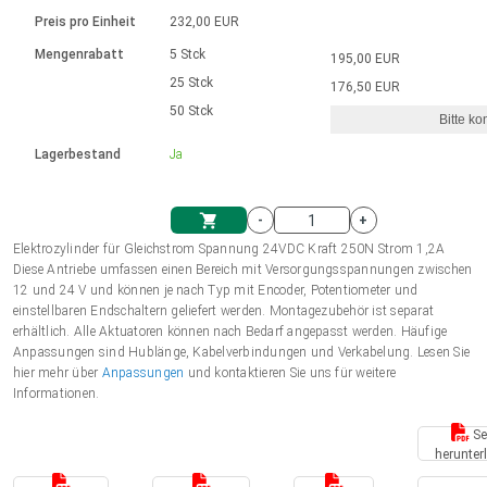
Sprache
Elektrozylinder
Ø12-43mm | 1-1800rpm | ≤ 2Nm
Steuerung 2-6 A
Bürstenlose Gleichstrommotoren
230 - 50 Hz | 110 - 60 Hz
Preis pro Einheit
232,00 EUR
Synchron-Asynchron | für 1-4 Elektrozylinder
mit Planetengetriebe und internem
Gleichstrommotoren mit
Français (EUR)
Drehzahlregelung für die AIS-Serie
Mengenrabatt
5 Stck
195,00 EUR
Einheitssystem
Hubmagnete
Handsteuerung
Treiber
Schneckengetriebe und Bürsten
25 Stck
176,50 EUR
Italiano (EUR)
50 Stck
Synchron-Asynchron | für 1-4 Elektrozylinder
Ø 28-42| 1-1400 rpm | <= 290Ncm
Ø43-124mm | 31-425rpm | ≤ 41Nm
Bitte ko
VAT
Schaltnetzteil
Lagerbestand
Ja
Bürstenlose DC Motor Controller
Treiber für Gleichstrommotoren mit
Nederlands (EUR)
Schaltnetzteil
Bürsten Serie DPWM
-
+
Polski (EUR)
Elektrozylinder für Gleichstrom Spannung 24VDC Kraft 250N Strom 1,2A
Einkaufswagen
Diese Antriebe umfassen einen Bereich mit Versorgungsspannungen zwischen
12 und 24 V und können je nach Typ mit Encoder, Potentiometer und
Norsk (NOK)
einstellbaren Endschaltern geliefert werden. Montagezubehör ist separat
erhältlich. Alle Aktuatoren können nach Bedarf angepasst werden. Häufige
Anpassungen sind Hublänge, Kabelverbindungen und Verkabelung. Lesen Sie
Suomi (EUR)
hier mehr über
Anpassungen
und kontaktieren Sie uns für weitere
Informationen.
Se
Svenska (SEK)
herunter