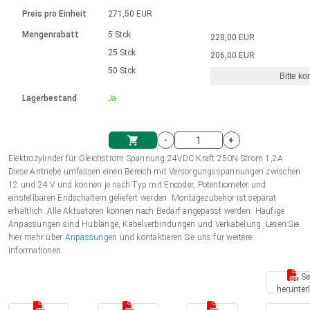
Sprache
Elektrozylinder
Ø12-43mm | 1-1800rpm | ≤ 2Nm
Steuerung 2-6 A
Bürstenlose Gleichstrommotoren
230 - 50 Hz | 110 - 60 Hz
Preis pro Einheit
271,50 EUR
Synchron-Asynchron | für 1-4 Elektrozylinder
mit Planetengetriebe und internem
Gleichstrommotoren mit
Français (EUR)
Drehzahlregelung für die AIS-Serie
Mengenrabatt
5 Stck
228,00 EUR
Einheitssystem
Hubmagnete
Handsteuerung
Treiber
Schneckengetriebe und Bürsten
25 Stck
206,00 EUR
Italiano (EUR)
50 Stck
Synchron-Asynchron | für 1-4 Elektrozylinder
Ø 28-42| 1-1400 rpm | <= 290Ncm
Ø43-124mm | 31-425rpm | ≤ 41Nm
Bitte ko
VAT
Schaltnetzteil
Lagerbestand
Ja
Bürstenlose DC Motor Controller
Treiber für Gleichstrommotoren mit
Nederlands (EUR)
Schaltnetzteil
Bürsten Serie DPWM
-
+
Polski (EUR)
Elektrozylinder für Gleichstrom Spannung 24VDC Kraft 250N Strom 1,2A
Einkaufswagen
Diese Antriebe umfassen einen Bereich mit Versorgungsspannungen zwischen
12 und 24 V und können je nach Typ mit Encoder, Potentiometer und
Norsk (NOK)
einstellbaren Endschaltern geliefert werden. Montagezubehör ist separat
erhältlich. Alle Aktuatoren können nach Bedarf angepasst werden. Häufige
Anpassungen sind Hublänge, Kabelverbindungen und Verkabelung. Lesen Sie
Suomi (EUR)
hier mehr über
Anpassungen
und kontaktieren Sie uns für weitere
Informationen.
Se
Svenska (SEK)
herunter