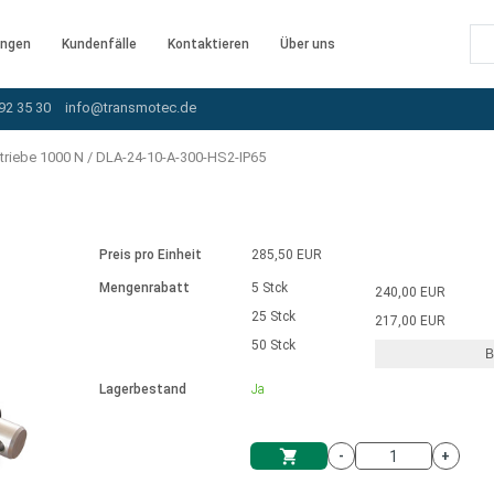
ngen
Kundenfälle
Kontaktieren
Über uns
92 35 30
info@transmotec.de
triebe 1000 N
/
DLA-24-10-A-300-HS2-IP65
Preis pro Einheit
285,50 EUR
Mengenrabatt
5 Stck
240,00 EUR
25 Stck
217,00 EUR
50 Stck
B
rnem Treiber
Lagerbestand
Ja
-
+