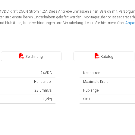
 24VDC Kraft 250N Strom 1,2A Diese Antriebe umfassen einen Bereich mit Versor
er und einstellbaren Endschaltern geliefert werden. Montagezubehör ist separat erh
nd Hublänge, Kabelverbindungen und Verkabelung. Lesen Sie hier mehr über
Anpa
Zeichnung
Katalog
24VDC
Nennstrom
Hallsensor
Maximale Kraft
23,5mm/s
Hublänge
1,2kg
SKU