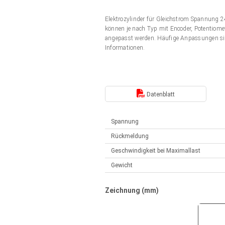
Elektrozylinder
Synchron-Asynchron | für 1-4 Elektrozylinder
Elektrozylinder für Gleichstrom Spannung
Français (EUR)
Handsteuerung
können je nach Typ mit Encoder, Potentiomet
Hubmagnete
angepasst werden. Häufige Anpassungen si
Synchron-Asynchron | für 1-4 Elektrozylinder
Informationen.
Italiano (EUR)
Schaltnetzteil
Nederlands (EUR)
Schaltnetzteil
Datenblatt
Polski (EUR)
Spannung
Rückmeldung
Norsk (NOK)
Geschwindigkeit bei Maximallast
Gewicht
Suomi (EUR)
Zeichnung (mm)
Svenska (SEK)