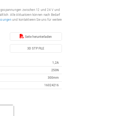
gungsspannungen zwischen 12 und 24 V und
ältlich. Alle Aktuatoren können nach Bedarf
ssungen
und kontaktieren Sie uns für weitere
Seite herunterladen
3D STP FILE
1,2A
250N
300mm
16024216