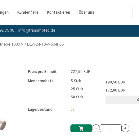
ngen
Kundenfälle
Kontaktieren
Über uns
92 35 30
info@transmotec.de
triebe 1000 N
/
DLA-24-10-A-50-IP65
Preis pro Einheit
227,50 EUR
Mengenrabatt
5 Stck
190,50 EUR
25 Stck
172,00 EUR
50 Stck
B
rnem Treiber
Lagerbestand
Ja
-
+