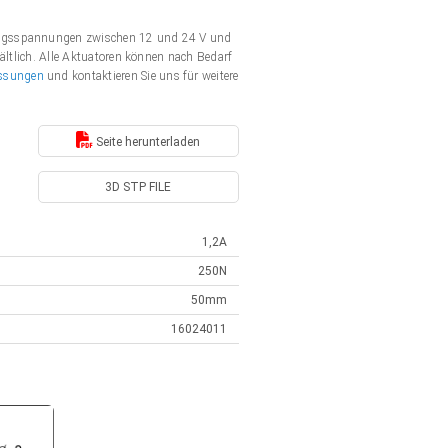
gungsspannungen zwischen 12 und 24 V und
ältlich. Alle Aktuatoren können nach Bedarf
ssungen
und kontaktieren Sie uns für weitere
Seite herunterladen
3D STP FILE
1,2A
250N
50mm
16024011