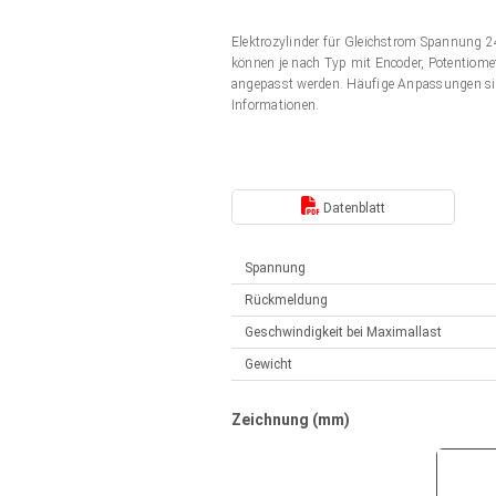
Elektrozylinder
Synchron-Asynchron | für 1-4 Elektrozylinder
Elektrozylinder für Gleichstrom Spannung
Français (EUR)
Handsteuerung
können je nach Typ mit Encoder, Potentiomet
Hubmagnete
angepasst werden. Häufige Anpassungen si
Synchron-Asynchron | für 1-4 Elektrozylinder
Informationen.
Italiano (EUR)
Schaltnetzteil
Nederlands (EUR)
Schaltnetzteil
Datenblatt
Polski (EUR)
Spannung
Rückmeldung
Norsk (NOK)
Geschwindigkeit bei Maximallast
Gewicht
Suomi (EUR)
Zeichnung (mm)
Svenska (SEK)