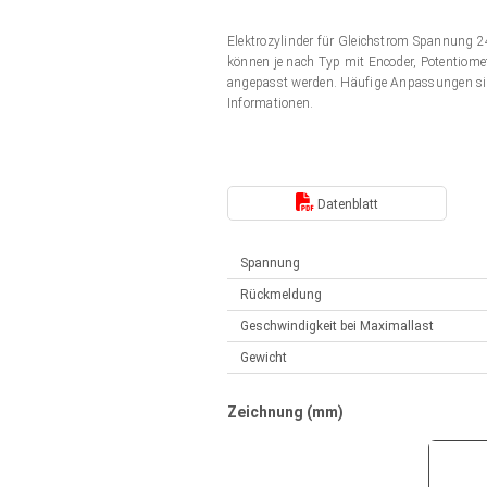
Elektrozylinder
Synchron-Asynchron | für 1-4 Elektrozylinder
Elektrozylinder für Gleichstrom Spannung
Français (EUR)
Handsteuerung
können je nach Typ mit Encoder, Potentiomet
Hubmagnete
angepasst werden. Häufige Anpassungen si
Synchron-Asynchron | für 1-4 Elektrozylinder
Informationen.
Italiano (EUR)
Schaltnetzteil
Nederlands (EUR)
Schaltnetzteil
Datenblatt
Polski (EUR)
Spannung
Rückmeldung
Norsk (NOK)
Geschwindigkeit bei Maximallast
Gewicht
Suomi (EUR)
Zeichnung (mm)
Svenska (SEK)