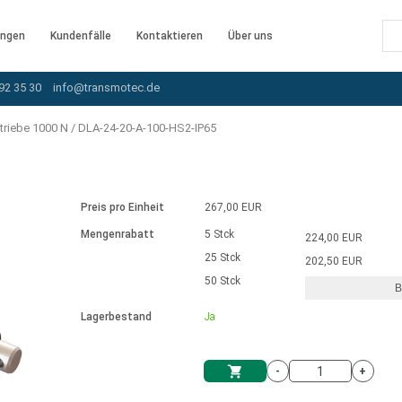
ngen
Kundenfälle
Kontaktieren
Über uns
92 35 30
info@transmotec.de
triebe 1000 N
/
DLA-24-20-A-100-HS2-IP65
Preis pro Einheit
267,00 EUR
Mengenrabatt
5 Stck
224,00 EUR
25 Stck
202,50 EUR
50 Stck
B
rnem Treiber
Lagerbestand
Ja
-
+