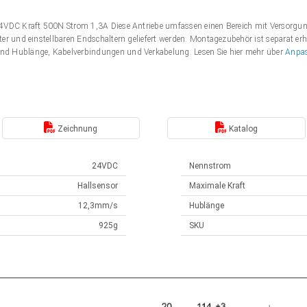
 24VDC Kraft 500N Strom 1,3A Diese Antriebe umfassen einen Bereich mit Versor
er und einstellbaren Endschaltern geliefert werden. Montagezubehör ist separat erh
nd Hublänge, Kabelverbindungen und Verkabelung. Lesen Sie hier mehr über
Anpa
Zeichnung
Katalog
24VDC
Nennstrom
Hallsensor
Maximale Kraft
12,3mm/s
Hublänge
925g
SKU