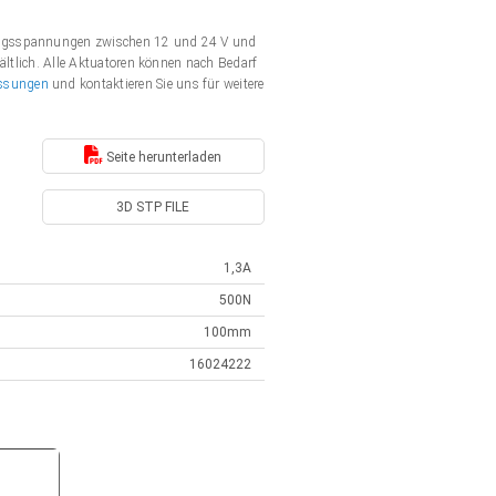
gungsspannungen zwischen 12 und 24 V und
ältlich. Alle Aktuatoren können nach Bedarf
ssungen
und kontaktieren Sie uns für weitere
Seite herunterladen
3D STP FILE
1,3A
500N
100mm
16024222