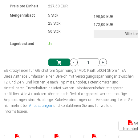
Sprache
Elektrozylinder
Ø12-43mm | 1-1800rpm | ≤ 2Nm
Steuerung 2-6 A
Bürstenlose Gleichstrommotoren
230 - 50 Hz | 110 - 60 Hz
Preis pro Einheit
227,50 EUR
Synchron-Asynchron | für 1-4 Elektrozylinder
mit Planetengetriebe und internem
Gleichstrommotoren mit
Français (EUR)
Drehzahlregelung für die AIS-Serie
Mengenrabatt
5 Stck
190,50 EUR
Einheitssystem
Hubmagnete
Handsteuerung
Treiber
Schneckengetriebe und Bürsten
25 Stck
172,00 EUR
Italiano (EUR)
50 Stck
Synchron-Asynchron | für 1-4 Elektrozylinder
Ø 28-42| 1-1400 rpm | <= 290Ncm
Ø43-124mm | 31-425rpm | ≤ 41Nm
Bitte ko
VAT
Schaltnetzteil
Lagerbestand
Ja
Bürstenlose DC Motor Controller
Treiber für Gleichstrommotoren mit
Nederlands (EUR)
Schaltnetzteil
Bürsten Serie DPWM
-
+
Polski (EUR)
Elektrozylinder für Gleichstrom Spannung 24VDC Kraft 500N Strom 1,3A
Einkaufswagen
Diese Antriebe umfassen einen Bereich mit Versorgungsspannungen zwischen
12 und 24 V und können je nach Typ mit Encoder, Potentiometer und
Norsk (NOK)
einstellbaren Endschaltern geliefert werden. Montagezubehör ist separat
erhältlich. Alle Aktuatoren können nach Bedarf angepasst werden. Häufige
Anpassungen sind Hublänge, Kabelverbindungen und Verkabelung. Lesen Sie
Suomi (EUR)
hier mehr über
Anpassungen
und kontaktieren Sie uns für weitere
Informationen.
Se
Svenska (SEK)
herunter