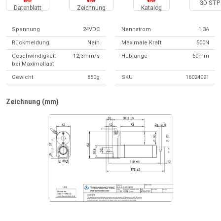
3D STP 
Datenblatt
Zeichnung
Katalog
Spannung
24VDC
Nennstrom
1,3A
Rückmeldung
Nein
Maximale Kraft
500N
Geschwindigkeit
12,3mm/s
Hublänge
50mm
bei Maximallast
Gewicht
850g
SKU
16024021
Zeichnung (mm)