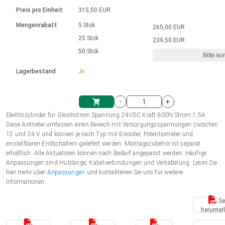
Sprache
Elektrozylinder
Ø12-43mm | 1-1800rpm | ≤ 2Nm
Steuerung 2-6 A
Bürstenlose Gleichstrommotoren
230 - 50 Hz | 110 - 60 Hz
Preis pro Einheit
315,50 EUR
Synchron-Asynchron | für 1-4 Elektrozylinder
mit Planetengetriebe und internem
Gleichstrommotoren mit
Français (EUR)
Drehzahlregelung für die AIS-Serie
Mengenrabatt
5 Stck
265,00 EUR
Einheitssystem
Hubmagnete
Handsteuerung
Treiber
Schneckengetriebe und Bürsten
25 Stck
239,50 EUR
Italiano (EUR)
50 Stck
Synchron-Asynchron | für 1-4 Elektrozylinder
Ø 28-42| 1-1400 rpm | <= 290Ncm
Ø43-124mm | 31-425rpm | ≤ 41Nm
Bitte ko
VAT
Schaltnetzteil
Lagerbestand
Ja
Bürstenlose DC Motor Controller
Treiber für Gleichstrommotoren mit
Nederlands (EUR)
Schaltnetzteil
Bürsten Serie DPWM
-
+
Polski (EUR)
Elektrozylinder für Gleichstrom Spannung 24VDC Kraft 800N Strom 1,5A
Einkaufswagen
Diese Antriebe umfassen einen Bereich mit Versorgungsspannungen zwischen
12 und 24 V und können je nach Typ mit Encoder, Potentiometer und
Norsk (NOK)
einstellbaren Endschaltern geliefert werden. Montagezubehör ist separat
erhältlich. Alle Aktuatoren können nach Bedarf angepasst werden. Häufige
Anpassungen sind Hublänge, Kabelverbindungen und Verkabelung. Lesen Sie
Suomi (EUR)
hier mehr über
Anpassungen
und kontaktieren Sie uns für weitere
Informationen.
Se
Svenska (SEK)
herunter