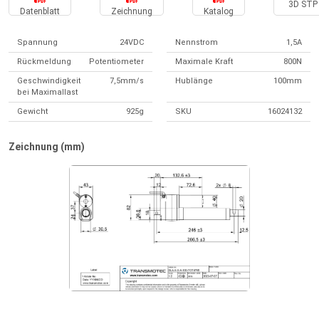
3D STP 
Datenblatt
Zeichnung
Katalog
Spannung
24VDC
Nennstrom
1,5A
Rückmeldung
Potentiometer
Maximale Kraft
800N
Geschwindigkeit
7,5mm/s
Hublänge
100mm
bei Maximallast
Gewicht
925g
SKU
16024132
Zeichnung (mm)