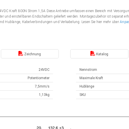
 24VDC Kraft 800N Strom 1,5A Diese Antriebe umfassen einen Bereich mit Versor
er und einstellbaren Endschaltern geliefert werden. Montagezubehör ist separat erh
nd Hublänge, Kabelverbindungen und Verkabelung. Lesen Sie hier mehr über
Anpa
Zeichnung
Katalog
24VDC
Nennstrom
Potentiometer
Maximale Kraft
7,5mm/s
Hublänge
1,13kg
SKU