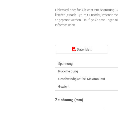
Elektrozylinder
Synchron-Asynchron | für 1-4 Elektrozylinder
Elektrozylinder für Gleichstrom Spannung
Français (EUR)
Handsteuerung
können je nach Typ mit Encoder, Potentiomet
Hubmagnete
angepasst werden. Häufige Anpassungen si
Synchron-Asynchron | für 1-4 Elektrozylinder
Informationen.
Italiano (EUR)
Schaltnetzteil
Nederlands (EUR)
Schaltnetzteil
Datenblatt
Polski (EUR)
Spannung
Rückmeldung
Norsk (NOK)
Geschwindigkeit bei Maximallast
Gewicht
Suomi (EUR)
Zeichnung (mm)
Svenska (SEK)