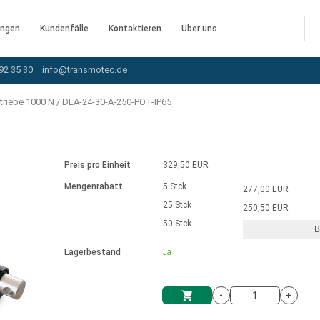
ngen
Kundenfälle
Kontaktieren
Über uns
92 35 30
info@transmotec.de
triebe 1000 N
/
DLA-24-30-A-250-POT-IP65
Preis pro Einheit
329,50 EUR
Mengenrabatt
5 Stck
277,00 EUR
25 Stck
250,50 EUR
50 Stck
B
rnem Treiber
Lagerbestand
Ja
-
+