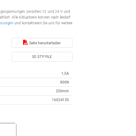
gungsspannungen zwischen 12 und 24 V und
ältlich. Alle Aktuatoren können nach Bedarf
ssungen
und kontaktieren Sie uns für weitere
Seite herunterladen
3D STP FILE
1,5A
800N
250mm
16024135