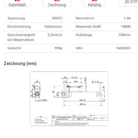
3D STP 
Datenblatt
Zeichnung
Katalog
Spannung
24VDC
Nennstrom
1,4A
Rückmeldung
Hallsensor
Maximale Kraft
1000N
Geschwindigkeit
5,5mm/s
Hublänge
150mm
bei Maximallast
Gewicht
990g
SKU
16024257
Zeichnung (mm)