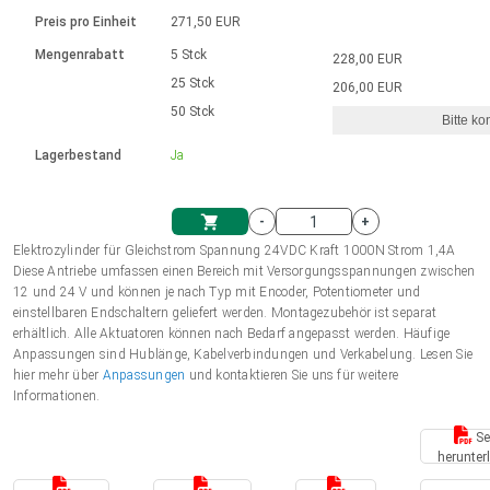
Sprache
Elektrozylinder
Ø12-43mm | 1-1800rpm | ≤ 2Nm
Steuerung 2-6 A
Bürstenlose Gleichstrommotoren
230 - 50 Hz | 110 - 60 Hz
Preis pro Einheit
271,50 EUR
Synchron-Asynchron | für 1-4 Elektrozylinder
mit Planetengetriebe und internem
Gleichstrommotoren mit
Français (EUR)
Drehzahlregelung für die AIS-Serie
Mengenrabatt
5 Stck
228,00 EUR
Einheitssystem
Hubmagnete
Handsteuerung
Treiber
Schneckengetriebe und Bürsten
25 Stck
206,00 EUR
Italiano (EUR)
50 Stck
Synchron-Asynchron | für 1-4 Elektrozylinder
Ø 28-42| 1-1400 rpm | <= 290Ncm
Ø43-124mm | 31-425rpm | ≤ 41Nm
Bitte ko
VAT
Schaltnetzteil
Lagerbestand
Ja
Bürstenlose DC Motor Controller
Treiber für Gleichstrommotoren mit
Nederlands (EUR)
Schaltnetzteil
Bürsten Serie DPWM
-
+
Polski (EUR)
Elektrozylinder für Gleichstrom Spannung 24VDC Kraft 1000N Strom 1,4A
Einkaufswagen
Diese Antriebe umfassen einen Bereich mit Versorgungsspannungen zwischen
12 und 24 V und können je nach Typ mit Encoder, Potentiometer und
Norsk (NOK)
einstellbaren Endschaltern geliefert werden. Montagezubehör ist separat
erhältlich. Alle Aktuatoren können nach Bedarf angepasst werden. Häufige
Anpassungen sind Hublänge, Kabelverbindungen und Verkabelung. Lesen Sie
Suomi (EUR)
hier mehr über
Anpassungen
und kontaktieren Sie uns für weitere
Informationen.
Se
Svenska (SEK)
herunter