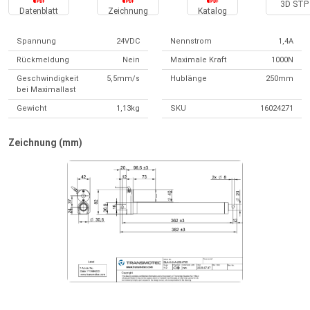
3D STP 
Datenblatt
Zeichnung
Katalog
Spannung
24VDC
Nennstrom
1,4A
Rückmeldung
Nein
Maximale Kraft
1000N
Geschwindigkeit
5,5mm/s
Hublänge
250mm
bei Maximallast
Gewicht
1,13kg
SKU
16024271
Zeichnung (mm)