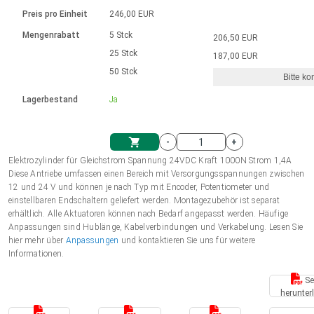
Sprache
Elektrozylinder
Ø12-43mm | 1-1800rpm | ≤ 2Nm
Steuerung 2-6 A
Bürstenlose Gleichstrommotoren
230 - 50 Hz | 110 - 60 Hz
Preis pro Einheit
246,00 EUR
Synchron-Asynchron | für 1-4 Elektrozylinder
mit Planetengetriebe und internem
Gleichstrommotoren mit
Français (EUR)
Drehzahlregelung für die AIS-Serie
Mengenrabatt
5 Stck
206,50 EUR
Einheitssystem
Hubmagnete
Handsteuerung
Treiber
Schneckengetriebe und Bürsten
25 Stck
187,00 EUR
Italiano (EUR)
50 Stck
Synchron-Asynchron | für 1-4 Elektrozylinder
Ø 28-42| 1-1400 rpm | <= 290Ncm
Ø43-124mm | 31-425rpm | ≤ 41Nm
Bitte ko
VAT
Schaltnetzteil
Lagerbestand
Ja
Bürstenlose DC Motor Controller
Treiber für Gleichstrommotoren mit
Nederlands (EUR)
Schaltnetzteil
Bürsten Serie DPWM
-
+
Polski (EUR)
Elektrozylinder für Gleichstrom Spannung 24VDC Kraft 1000N Strom 1,4A
Einkaufswagen
Diese Antriebe umfassen einen Bereich mit Versorgungsspannungen zwischen
12 und 24 V und können je nach Typ mit Encoder, Potentiometer und
Norsk (NOK)
einstellbaren Endschaltern geliefert werden. Montagezubehör ist separat
erhältlich. Alle Aktuatoren können nach Bedarf angepasst werden. Häufige
Anpassungen sind Hublänge, Kabelverbindungen und Verkabelung. Lesen Sie
Suomi (EUR)
hier mehr über
Anpassungen
und kontaktieren Sie uns für weitere
Informationen.
Se
Svenska (SEK)
herunter