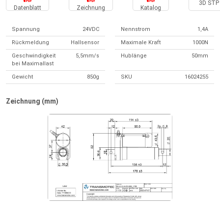
3D STP 
Datenblatt
Zeichnung
Katalog
Spannung
24VDC
Nennstrom
1,4A
Rückmeldung
Hallsensor
Maximale Kraft
1000N
Geschwindigkeit
5,5mm/s
Hublänge
50mm
bei Maximallast
Gewicht
850g
SKU
16024255
Zeichnung (mm)