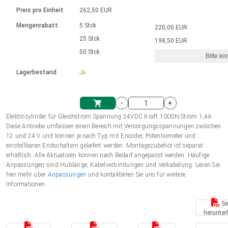
Sprache
Elektrozylinder
Ø12-43mm | 1-1800rpm | ≤ 2Nm
Steuerung 2-6 A
Bürstenlose Gleichstrommotoren
230 - 50 Hz | 110 - 60 Hz
Preis pro Einheit
262,50 EUR
Synchron-Asynchron | für 1-4 Elektrozylinder
mit Planetengetriebe und internem
Gleichstrommotoren mit
Français (EUR)
Drehzahlregelung für die AIS-Serie
Mengenrabatt
5 Stck
220,00 EUR
Einheitssystem
Hubmagnete
Handsteuerung
Treiber
Schneckengetriebe und Bürsten
25 Stck
198,50 EUR
Italiano (EUR)
50 Stck
Synchron-Asynchron | für 1-4 Elektrozylinder
Ø 28-42| 1-1400 rpm | <= 290Ncm
Ø43-124mm | 31-425rpm | ≤ 41Nm
Bitte ko
VAT
Schaltnetzteil
Lagerbestand
Ja
Bürstenlose DC Motor Controller
Treiber für Gleichstrommotoren mit
Nederlands (EUR)
Schaltnetzteil
Bürsten Serie DPWM
-
+
Polski (EUR)
Elektrozylinder für Gleichstrom Spannung 24VDC Kraft 1000N Strom 1,4A
Einkaufswagen
Diese Antriebe umfassen einen Bereich mit Versorgungsspannungen zwischen
12 und 24 V und können je nach Typ mit Encoder, Potentiometer und
Norsk (NOK)
einstellbaren Endschaltern geliefert werden. Montagezubehör ist separat
erhältlich. Alle Aktuatoren können nach Bedarf angepasst werden. Häufige
Anpassungen sind Hublänge, Kabelverbindungen und Verkabelung. Lesen Sie
Suomi (EUR)
hier mehr über
Anpassungen
und kontaktieren Sie uns für weitere
Informationen.
Se
Svenska (SEK)
herunter