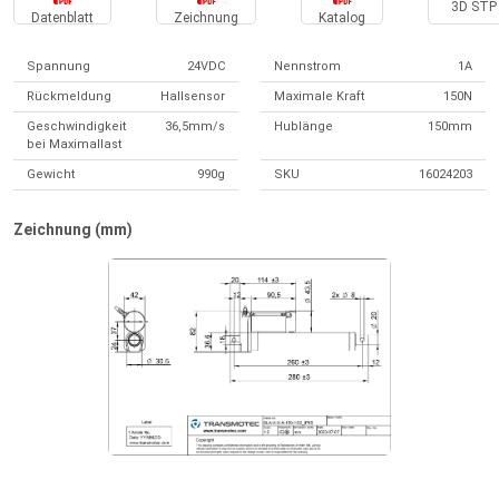
3D STP 
Datenblatt
Zeichnung
Katalog
Spannung
24VDC
Nennstrom
1A
Rückmeldung
Hallsensor
Maximale Kraft
150N
Geschwindigkeit
36,5mm/s
Hublänge
150mm
bei Maximallast
Gewicht
990g
SKU
16024203
Zeichnung (mm)