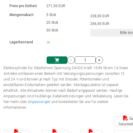
Sprache
Elektrozylinder
Ø12-43mm | 1-1800rpm | ≤ 2Nm
Steuerung 2-6 A
Bürstenlose Gleichstrommotoren
230 - 50 Hz | 110 - 60 Hz
Preis pro Einheit
271,50 EUR
Synchron-Asynchron | für 1-4 Elektrozylinder
mit Planetengetriebe und internem
Gleichstrommotoren mit
Français (EUR)
Drehzahlregelung für die AIS-Serie
Mengenrabatt
5 Stck
228,00 EUR
Einheitssystem
Hubmagnete
Handsteuerung
Treiber
Schneckengetriebe und Bürsten
25 Stck
206,00 EUR
Italiano (EUR)
50 Stck
Synchron-Asynchron | für 1-4 Elektrozylinder
Ø 28-42| 1-1400 rpm | <= 290Ncm
Ø43-124mm | 31-425rpm | ≤ 41Nm
Bitte ko
VAT
Schaltnetzteil
Lagerbestand
Ja
Bürstenlose DC Motor Controller
Treiber für Gleichstrommotoren mit
Nederlands (EUR)
Schaltnetzteil
Bürsten Serie DPWM
-
+
Polski (EUR)
Elektrozylinder für Gleichstrom Spannung 24VDC Kraft 150N Strom 1A Diese
Einkaufswagen
Antriebe umfassen einen Bereich mit Versorgungsspannungen zwischen 12
und 24 V und können je nach Typ mit Encoder, Potentiometer und
Norsk (NOK)
einstellbaren Endschaltern geliefert werden. Montagezubehör ist separat
erhältlich. Alle Aktuatoren können nach Bedarf angepasst werden. Häufige
Anpassungen sind Hublänge, Kabelverbindungen und Verkabelung. Lesen Sie
Suomi (EUR)
hier mehr über
Anpassungen
und kontaktieren Sie uns für weitere
Informationen.
Se
Svenska (SEK)
herunter