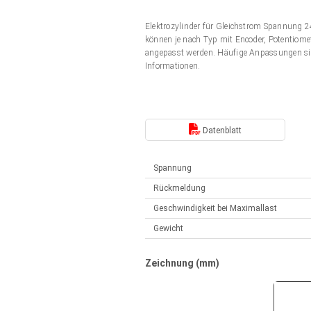
Elektrozylinder
Synchron-Asynchron | für 1-4 Elektrozylinder
Elektrozylinder für Gleichstrom Spannung
Français (EUR)
Handsteuerung
können je nach Typ mit Encoder, Potentiomet
Hubmagnete
angepasst werden. Häufige Anpassungen si
Synchron-Asynchron | für 1-4 Elektrozylinder
Informationen.
Italiano (EUR)
Schaltnetzteil
Nederlands (EUR)
Schaltnetzteil
Datenblatt
Polski (EUR)
Spannung
Rückmeldung
Norsk (NOK)
Geschwindigkeit bei Maximallast
Gewicht
Suomi (EUR)
Zeichnung (mm)
Svenska (SEK)