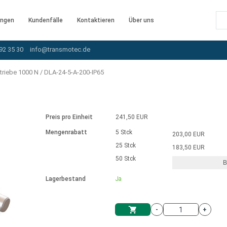
ngen
Kundenfälle
Kontaktieren
Über uns
92 35 30
info@transmotec.de
triebe 1000 N
/
DLA-24-5-A-200-IP65
Preis pro Einheit
241,50 EUR
Mengenrabatt
5 Stck
203,00 EUR
25 Stck
183,50 EUR
50 Stck
B
rnem Treiber
Lagerbestand
Ja
-
+