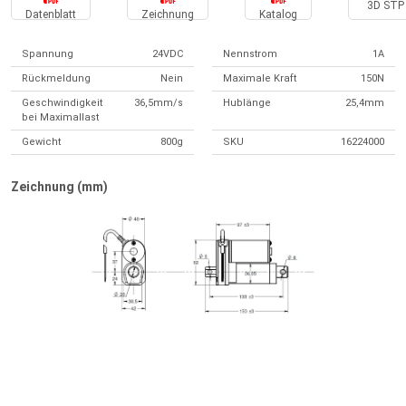
3D STP 
Datenblatt
Zeichnung
Katalog
Spannung
24VDC
Nennstrom
1A
Rückmeldung
Nein
Maximale Kraft
150N
Geschwindigkeit
36,5mm/s
Hublänge
25,4mm
bei Maximallast
Gewicht
800g
SKU
16224000
Zeichnung (mm)