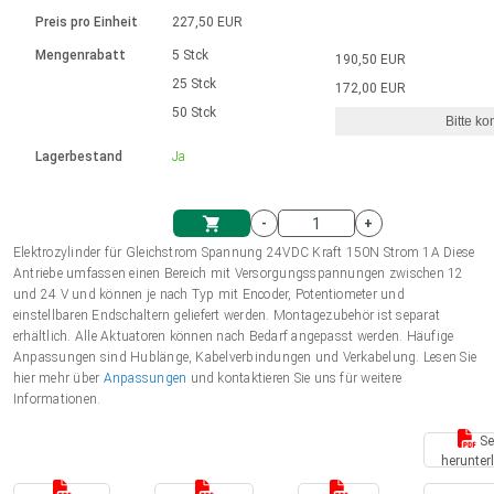
Sprache
Elektrozylinder
Ø12-43mm | 1-1800rpm | ≤ 2Nm
Steuerung 2-6 A
Bürstenlose Gleichstrommotoren
230 - 50 Hz | 110 - 60 Hz
Preis pro Einheit
227,50 EUR
Synchron-Asynchron | für 1-4 Elektrozylinder
mit Planetengetriebe und internem
Gleichstrommotoren mit
Français (EUR)
Drehzahlregelung für die AIS-Serie
Mengenrabatt
5 Stck
190,50 EUR
Einheitssystem
Hubmagnete
Handsteuerung
Treiber
Schneckengetriebe und Bürsten
25 Stck
172,00 EUR
Italiano (EUR)
50 Stck
Synchron-Asynchron | für 1-4 Elektrozylinder
Ø 28-42| 1-1400 rpm | <= 290Ncm
Ø43-124mm | 31-425rpm | ≤ 41Nm
Bitte ko
VAT
Schaltnetzteil
Lagerbestand
Ja
Bürstenlose DC Motor Controller
Treiber für Gleichstrommotoren mit
Nederlands (EUR)
Schaltnetzteil
Bürsten Serie DPWM
-
+
Polski (EUR)
Elektrozylinder für Gleichstrom Spannung 24VDC Kraft 150N Strom 1A Diese
Einkaufswagen
Antriebe umfassen einen Bereich mit Versorgungsspannungen zwischen 12
und 24 V und können je nach Typ mit Encoder, Potentiometer und
Norsk (NOK)
einstellbaren Endschaltern geliefert werden. Montagezubehör ist separat
erhältlich. Alle Aktuatoren können nach Bedarf angepasst werden. Häufige
Anpassungen sind Hublänge, Kabelverbindungen und Verkabelung. Lesen Sie
Suomi (EUR)
hier mehr über
Anpassungen
und kontaktieren Sie uns für weitere
Informationen.
Se
Svenska (SEK)
herunter