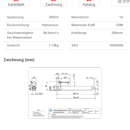
3D STP 
Datenblatt
Zeichnung
Katalog
Spannung
24VDC
Nennstrom
1A
Rückmeldung
Hallsensor
Maximale Kraft
150N
Geschwindigkeit
36,5mm/s
Hublänge
250mm
bei Maximallast
Gewicht
1,13kg
SKU
16024205
Zeichnung (mm)