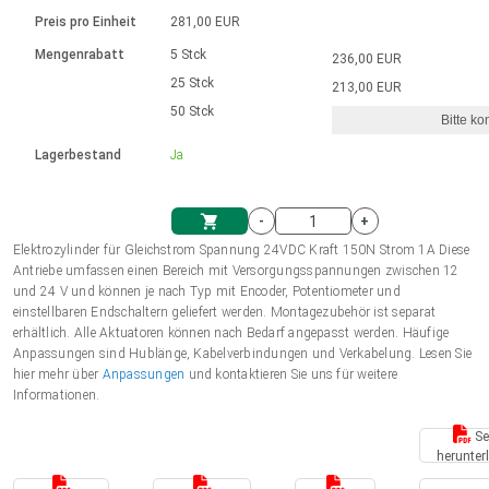
Sprache
Elektrozylinder
Ø12-43mm | 1-1800rpm | ≤ 2Nm
Steuerung 2-6 A
Bürstenlose Gleichstrommotoren
230 - 50 Hz | 110 - 60 Hz
Preis pro Einheit
281,00 EUR
Synchron-Asynchron | für 1-4 Elektrozylinder
mit Planetengetriebe und internem
Gleichstrommotoren mit
Français (EUR)
Drehzahlregelung für die AIS-Serie
Mengenrabatt
5 Stck
236,00 EUR
Einheitssystem
Hubmagnete
Handsteuerung
Treiber
Schneckengetriebe und Bürsten
25 Stck
213,00 EUR
Italiano (EUR)
50 Stck
Synchron-Asynchron | für 1-4 Elektrozylinder
Ø 28-42| 1-1400 rpm | <= 290Ncm
Ø43-124mm | 31-425rpm | ≤ 41Nm
Bitte ko
VAT
Schaltnetzteil
Lagerbestand
Ja
Bürstenlose DC Motor Controller
Treiber für Gleichstrommotoren mit
Nederlands (EUR)
Schaltnetzteil
Bürsten Serie DPWM
-
+
Polski (EUR)
Elektrozylinder für Gleichstrom Spannung 24VDC Kraft 150N Strom 1A Diese
Einkaufswagen
Antriebe umfassen einen Bereich mit Versorgungsspannungen zwischen 12
und 24 V und können je nach Typ mit Encoder, Potentiometer und
Norsk (NOK)
einstellbaren Endschaltern geliefert werden. Montagezubehör ist separat
erhältlich. Alle Aktuatoren können nach Bedarf angepasst werden. Häufige
Anpassungen sind Hublänge, Kabelverbindungen und Verkabelung. Lesen Sie
Suomi (EUR)
hier mehr über
Anpassungen
und kontaktieren Sie uns für weitere
Informationen.
Se
Svenska (SEK)
herunter