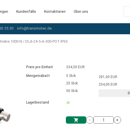
ngen
Kundenfälle
Kontaktieren
Über uns
92 35 30
info@transmotec.de
triebe 1000 N
/
DLA-24-5-A-300-POT-IP65
Preis pro Einheit
334,50 EUR
Mengenrabatt
5 Stck
281,00 EUR
25 Stck
254,00 EUR
50 Stck
B
rnem Treiber
Lagerbestand
Ja
-
+