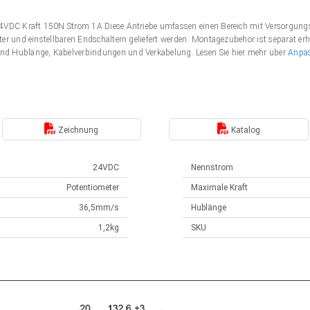
 24VDC Kraft 150N Strom 1A Diese Antriebe umfassen einen Bereich mit Versorgu
er und einstellbaren Endschaltern geliefert werden. Montagezubehör ist separat erh
nd Hublänge, Kabelverbindungen und Verkabelung. Lesen Sie hier mehr über
Anpa
Zeichnung
Katalog
24VDC
Nennstrom
Potentiometer
Maximale Kraft
36,5mm/s
Hublänge
1,2kg
SKU