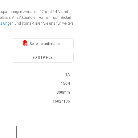
ngsspannungen zwischen 12 und 24 V und
ältlich. Alle Aktuatoren können nach Bedarf
ssungen
und kontaktieren Sie uns für weitere
Seite herunterladen
3D STP FILE
1A
150N
300mm
16024106