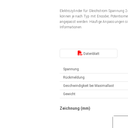
Elektrozylinder
Synchron-Asynchron | für 1-4 Elektrozylinder
Elektrozylinder für Gleichstrom Spannung
Français (EUR)
Handsteuerung
können je nach Typ mit Encoder, Potentiomet
Hubmagnete
angepasst werden. Häufige Anpassungen si
Synchron-Asynchron | für 1-4 Elektrozylinder
Informationen.
Italiano (EUR)
Schaltnetzteil
Nederlands (EUR)
Schaltnetzteil
Datenblatt
Polski (EUR)
Spannung
Rückmeldung
Norsk (NOK)
Geschwindigkeit bei Maximallast
Gewicht
Suomi (EUR)
Zeichnung (mm)
Svenska (SEK)