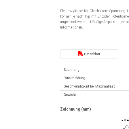
Elektrozylinder
Synchron-Asynchron | für 1-4 Elektrozylinder
Elektrozylinder für Gleichstrom Spannung
Français (EUR)
Handsteuerung
können je nach Typ mit Encoder, Potentiomet
Hubmagnete
angepasst werden. Häufige Anpassungen si
Synchron-Asynchron | für 1-4 Elektrozylinder
Informationen.
Italiano (EUR)
Schaltnetzteil
Nederlands (EUR)
Schaltnetzteil
Datenblatt
Polski (EUR)
Spannung
Rückmeldung
Norsk (NOK)
Geschwindigkeit bei Maximallast
Gewicht
Suomi (EUR)
Zeichnung (mm)
Svenska (SEK)