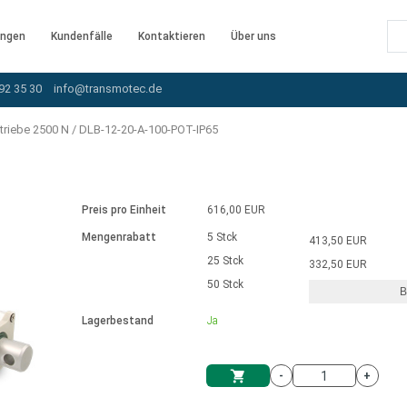
ngen
Kundenfälle
Kontaktieren
Über uns
92 35 30
info@transmotec.de
triebe 2500 N
/
DLB-12-20-A-100-POT-IP65
Preis pro Einheit
616,00 EUR
Mengenrabatt
5 Stck
413,50 EUR
25 Stck
332,50 EUR
50 Stck
B
rnem Treiber
Lagerbestand
Ja
-
+