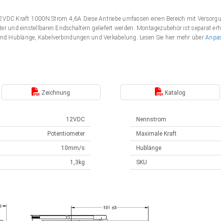
 12VDC Kraft 1000N Strom 4,6A Diese Antriebe umfassen einen Bereich mit Verso
er und einstellbaren Endschaltern geliefert werden. Montagezubehör ist separat erh
nd Hublänge, Kabelverbindungen und Verkabelung. Lesen Sie hier mehr über
Anpa
Zeichnung
Katalog
12VDC
Nennstrom
Potentiometer
Maximale Kraft
10mm/s
Hublänge
1,3kg
SKU