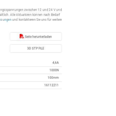
rgungsspannungen zwischen 12 und 24 V und
ältlich. Alle Aktuatoren können nach Bedarf
ssungen
und kontaktieren Sie uns für weitere
Seite herunterladen
3D STP FILE
4,6A
1000N
100mm
16112211