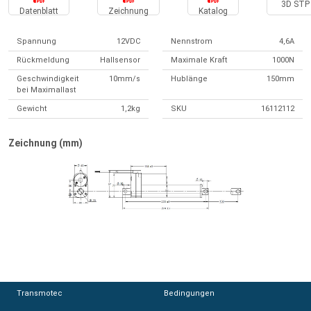
3D STP 
Datenblatt
Zeichnung
Katalog
Spannung
12VDC
Nennstrom
4,6A
Rückmeldung
Hallsensor
Maximale Kraft
1000N
Geschwindigkeit
10mm/s
Hublänge
150mm
bei Maximallast
Gewicht
1,2kg
SKU
16112112
Zeichnung (mm)
Transmotec
Transmotec
Bedingungen
Bedingungen