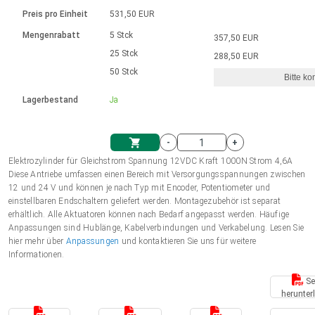
Sprache
Elektrozylinder
Ø12-43mm | 1-1800rpm | ≤ 2Nm
Steuerung 2-6 A
Bürstenlose Gleichstrommotoren
230 - 50 Hz | 110 - 60 Hz
Preis pro Einheit
531,50 EUR
Synchron-Asynchron | für 1-4 Elektrozylinder
mit Planetengetriebe und internem
Gleichstrommotoren mit
Français (EUR)
Drehzahlregelung für die AIS-Serie
Mengenrabatt
5 Stck
357,50 EUR
Einheitssystem
Hubmagnete
Handsteuerung
Treiber
Schneckengetriebe und Bürsten
25 Stck
288,50 EUR
Italiano (EUR)
50 Stck
Synchron-Asynchron | für 1-4 Elektrozylinder
Ø 28-42| 1-1400 rpm | <= 290Ncm
Ø43-124mm | 31-425rpm | ≤ 41Nm
Bitte ko
VAT
Schaltnetzteil
Lagerbestand
Ja
Bürstenlose DC Motor Controller
Treiber für Gleichstrommotoren mit
Nederlands (EUR)
Schaltnetzteil
Bürsten Serie DPWM
-
+
Polski (EUR)
Elektrozylinder für Gleichstrom Spannung 12VDC Kraft 1000N Strom 4,6A
Einkaufswagen
Diese Antriebe umfassen einen Bereich mit Versorgungsspannungen zwischen
12 und 24 V und können je nach Typ mit Encoder, Potentiometer und
Norsk (NOK)
einstellbaren Endschaltern geliefert werden. Montagezubehör ist separat
erhältlich. Alle Aktuatoren können nach Bedarf angepasst werden. Häufige
Anpassungen sind Hublänge, Kabelverbindungen und Verkabelung. Lesen Sie
Suomi (EUR)
hier mehr über
Anpassungen
und kontaktieren Sie uns für weitere
Informationen.
Se
Svenska (SEK)
herunter