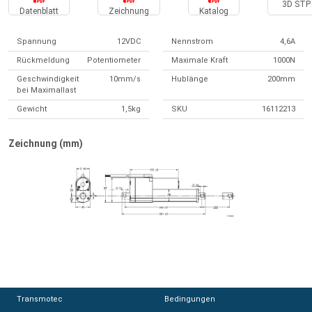
3D STP 
Datenblatt
Zeichnung
Katalog
Spannung
12VDC
Nennstrom
4,6A
Rückmeldung
Potentiometer
Maximale Kraft
1000N
Geschwindigkeit
10mm/s
Hublänge
200mm
bei Maximallast
Gewicht
1,5kg
SKU
16112213
Zeichnung (mm)
Transmotec
Transmotec
Bedingungen
Bedingungen