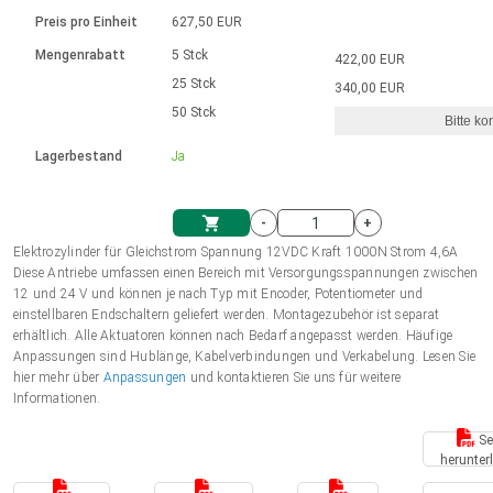
Sprache
Elektrozylinder
Ø12-43mm | 1-1800rpm | ≤ 2Nm
Steuerung 2-6 A
Bürstenlose Gleichstrommotoren
230 - 50 Hz | 110 - 60 Hz
Preis pro Einheit
627,50 EUR
Synchron-Asynchron | für 1-4 Elektrozylinder
mit Planetengetriebe und internem
Gleichstrommotoren mit
Français (EUR)
Drehzahlregelung für die AIS-Serie
Mengenrabatt
5 Stck
422,00 EUR
Einheitssystem
Hubmagnete
Handsteuerung
Treiber
Schneckengetriebe und Bürsten
25 Stck
340,00 EUR
Italiano (EUR)
50 Stck
Synchron-Asynchron | für 1-4 Elektrozylinder
Ø 28-42| 1-1400 rpm | <= 290Ncm
Ø43-124mm | 31-425rpm | ≤ 41Nm
Bitte ko
VAT
Schaltnetzteil
Lagerbestand
Ja
Bürstenlose DC Motor Controller
Treiber für Gleichstrommotoren mit
Nederlands (EUR)
Schaltnetzteil
Bürsten Serie DPWM
-
+
Polski (EUR)
Elektrozylinder für Gleichstrom Spannung 12VDC Kraft 1000N Strom 4,6A
Einkaufswagen
Diese Antriebe umfassen einen Bereich mit Versorgungsspannungen zwischen
12 und 24 V und können je nach Typ mit Encoder, Potentiometer und
Norsk (NOK)
einstellbaren Endschaltern geliefert werden. Montagezubehör ist separat
erhältlich. Alle Aktuatoren können nach Bedarf angepasst werden. Häufige
Anpassungen sind Hublänge, Kabelverbindungen und Verkabelung. Lesen Sie
Suomi (EUR)
hier mehr über
Anpassungen
und kontaktieren Sie uns für weitere
Informationen.
Se
Svenska (SEK)
herunter